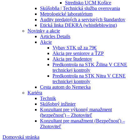
Stredisko UCM Košice
Skúšobňa | Technická služba overovania
Metrologické laboratórium
Audity predajných a servisných štandardov
Etická linka DEKRA (whistleblowing)
Novinky a akcie
Articles Details
Akcie
Vybav STK už za 79€
Akcia pre seniorov a ŤZP
Akcia pre študentov
Predkontrola na STK Žilina V CENE
technickej kontroly
Predkontrola na STK Nitra V CENE
technickej kontroly
Cesta autom do Nemecka
Kariéra
Technik
Skúšobný inžinier
Konzultant pre výkonný manažment
(bezpečnosť) – Zhotoviteľ
Konzultant pre manažment (Bezpečnosť) –
Zhotoviteľ
Domovská stránka