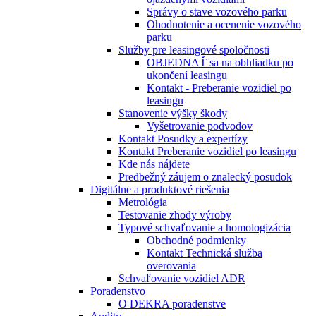
Správy o stave vozového parku
Ohodnotenie a ocenenie vozového
parku
Služby pre leasingové spoločnosti
OBJEDNAŤ sa na obhliadku po
ukončení leasingu
Kontakt - Preberanie vozidiel po
leasingu
Stanovenie výšky škody
Vyšetrovanie podvodov
Kontakt Posudky a expertízy
Kontakt Preberanie vozidiel po leasingu
Kde nás nájdete
Predbežný záujem o znalecký posudok
Digitálne a produktové riešenia
Metrológia
Testovanie zhody výroby
Typové schvaľovanie a homologizácia
Obchodné podmienky
Kontakt Technická služba
overovania
Schvaľovanie vozidiel ADR
Poradenstvo
O DEKRA poradenstve