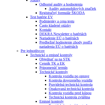
Audity
Odborné audity a hodnotenia
Audity automobilových značiek
Registračný formulár ŠKODA
Test batérie EV
Podmienky a cena testu
Často kladené otázky
Kontakt
DEKRA Newsletter o batériách
Nariadenie EÚ o batériách
Predbežné hodnotenie zhody podľa
nariadenia EÚ o batériách
Pre jednotlivcov
Technické a emisné kontroly
Objednať sa na STK
Cenník TK a EK
Pripomenúť termín
Technické kontroly
Kontrola vozidla po oprave
Kontrola dovezeného vozidla
Pravidelná technická kontrola
Opakovaná technická kontrola
Kontrola vozidla pred kúpou
Technická kontrola zvláštna
Emisné kontroly