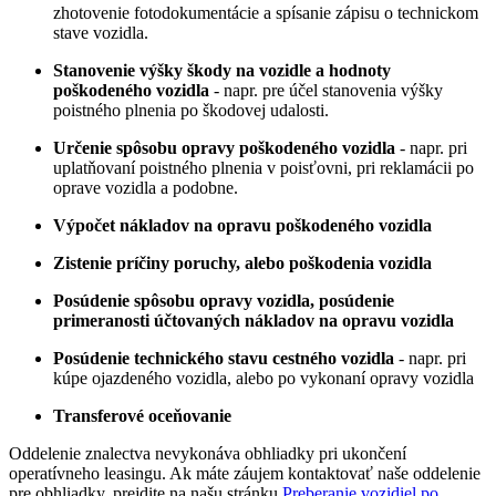
zhotovenie fotodokumentácie a spísanie zápisu o technickom
stave vozidla.
Stanovenie výšky škody na vozidle a hodnoty
poškodeného vozidla
- napr. pre účel stanovenia výšky
poistného plnenia po škodovej udalosti.
Určenie spôsobu opravy poškodeného vozidla
- napr. pri
uplatňovaní poistného plnenia v poisťovni, pri reklamácii po
oprave vozidla a podobne.
Výpočet nákladov na opravu poškodeného vozidla
Zistenie príčiny poruchy, alebo poškodenia vozidla
Posúdenie spôsobu opravy vozidla, posúdenie
primeranosti účtovaných nákladov na opravu vozidla
Posúdenie technického stavu cestného vozidla
- napr. pri
kúpe ojazdeného vozidla, alebo po vykonaní opravy vozidla
Transferové oceňovanie
Oddelenie znalectva nevykonáva obhliadky pri ukončení
operatívneho leasingu. Ak máte záujem kontaktovať naše oddelenie
pre obhliadky, prejdite na našu stránku
Preberanie vozidiel po