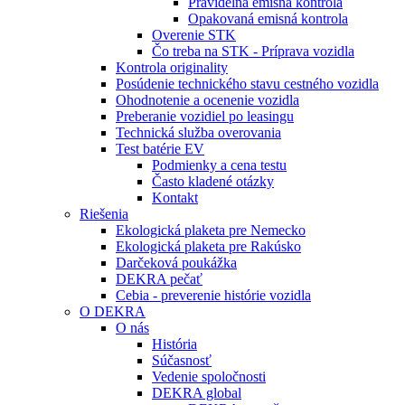
Pravidelná emisná kontrola
Opakovaná emisná kontrola
Overenie STK
Čo treba na STK - Príprava vozidla
Kontrola originality
Posúdenie technického stavu cestného vozidla
Ohodnotenie a ocenenie vozidla
Preberanie vozidiel po leasingu
Technická služba overovania
Test batérie EV
Podmienky a cena testu
Často kladené otázky
Kontakt
Riešenia
Ekologická plaketa pre Nemecko
Ekologická plaketa pre Rakúsko
Darčeková poukážka
DEKRA pečať
Cebia - preverenie histórie vozidla
O DEKRA
O nás
História
Súčasnosť
Vedenie spoločnosti
DEKRA global