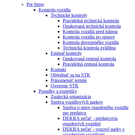
Pre firmy
Kontrola vozidla
Technické kontroly
Pravidelná technická kontrola
Opakovaná technická kontrola
Kontrola vozidla pred kúpou
Kontrola vozidla po oprave
Kontrola dovezeného vozidla
Technická kontrola zvláštna
Emisné kontroly
Opakovaná emisná kontrola
Pravidelná emisná kontrola
Kontakt
Objednať sa na STK
Pripomenúť termín
Overenie STK
Posudky a expertízy
Znalecká organizácia
Správa vozidlových parkov
Správa o stave ojazdeného vozidla
pre predajcu
DEKRA pečať - predajcovia
ojazdených vozidiel
DEKRA pečať - vozové parky s
ojazdenými vozidlami