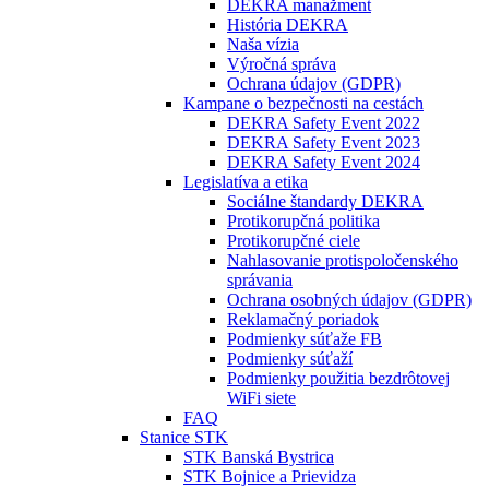
DEKRA manažment
História DEKRA
Naša vízia
Výročná správa
Ochrana údajov (GDPR)
Kampane o bezpečnosti na cestách
DEKRA Safety Event 2022
DEKRA Safety Event 2023
DEKRA Safety Event 2024
Legislatíva a etika
Sociálne štandardy DEKRA
Protikorupčná politika
Protikorupčné ciele
Nahlasovanie protispoločenského
správania
Ochrana osobných údajov (GDPR)
Reklamačný poriadok
Podmienky súťaže FB
Podmienky súťaží
Podmienky použitia bezdrôtovej
WiFi siete
FAQ
Stanice STK
STK Banská Bystrica
STK Bojnice a Prievidza