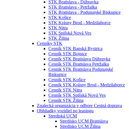
STK Bratislava - Dúbravka
STK Bratislava - Petržalka
STK Bratislava - Podunajské Biskupice
STK Košice
STK Krásny Brod - Medzilaborce
STK Nitra
STK Spišská Nová Ves
STK Žilina
Cenníky STK
Cenník STK Banská Bystrica
Cenník STK Bojnice
Cenník STK Bratislava Dúbravka
Cenník STK Bratislava Petržalka
Cennik STK Bratislava Podunajské
Biskupice
Cenník STK Košice
Cenník STK Krásny Brod - Medzilaborce
Cenník STK Nitra
Cenník STK Spišská Nová Ves
Cenník STK Žilina
Znalecká organizácia v odbore Cestná doprava
Obhliadky vozidiel po leasingu
Strediská UCM
Stredisko UCM Bratislava
Stredisko UCM Žilina