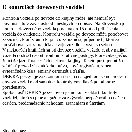
O kontrolách dovezených vozidiel
Kontrola vozidla po dovoze do krajiny môže, ale nemusí byť
povinná a to v závislosti od miestnych predpisov. Na Slovensku je
kontrola dovezeného vozidla povinná do 15 dní od prihlásenia
vozidla do evidencie. Kontrolu vozidla po dovoze môžu potrebovať
zákazníci, ktorí si auto kúpili zo zahraničia, prípadne tí, ktorí sa
presťahovali zo zahraničia a svoje vozidlo si vzali so sebou.
V niektorých krajinách sa pri dovoze vozidla vyžaduje, aby majiteľ
vozidla dodržal osobitné administratívne postupy, ktoré zabezpečia,
že môže jazdiť na cestách cieľovej krajiny. Takéto postupy môžu
zahŕňať prevod vlastníckeho práva, novú registráciu, zmenu
evidenčného čísla, emisný certifikát a ďalšie.
DEKRA poskytuje zákazníkom riešenia na zjednodušenie procesu
dovozu vozidla: od samotnej kontroly vozidla až po odborné
poradenstvo.
Spoločnosť DEKRA je svetovou jednotkou v oblasti kontroly
vozidiel, ktorá sa plne angažuje za zvýšenie bezpečnosti na našich
cestách, predchádzanie nehodám, zraneniam a úmrtiam.
Sledujte nás: