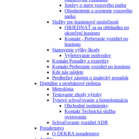
Správy o stave vozového parku
Ohodnotenie a ocenenie vozového
parku
Služby pre leasingové spoločnosti
OBJEDNAŤ sa na obhliadku po
ukončení leasingu
Kontakt - Preberanie vozidiel po
leasingu
Stanovenie výšky škody
Vyšetrovanie podvodov
Kontakt Posudky a expertízy
Kontakt Preberanie vozidiel po leasingu
Kde nás nájdete
Predbežný záujem o znalecký posudok
Digitálne a produktové riešenia
Metrológia
Testovanie zhody výroby
Typové schvaľovanie a homologizácia
Obchodné podmienky
Kontakt Technická služba
overovania
Schvaľovanie vozidiel ADR
Poradenstvo
O DEKRA poradenstve