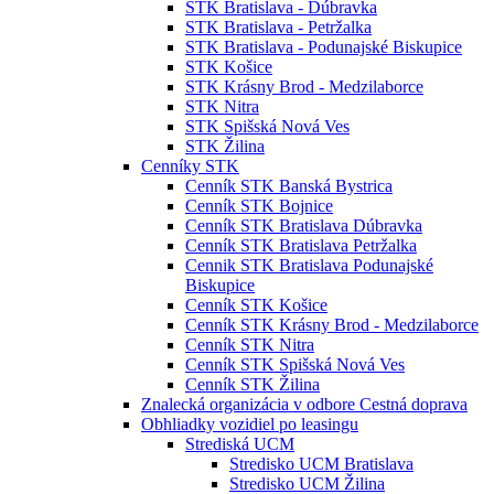
STK Bratislava - Dúbravka
STK Bratislava - Petržalka
STK Bratislava - Podunajské Biskupice
STK Košice
STK Krásny Brod - Medzilaborce
STK Nitra
STK Spišská Nová Ves
STK Žilina
Cenníky STK
Cenník STK Banská Bystrica
Cenník STK Bojnice
Cenník STK Bratislava Dúbravka
Cenník STK Bratislava Petržalka
Cennik STK Bratislava Podunajské
Biskupice
Cenník STK Košice
Cenník STK Krásny Brod - Medzilaborce
Cenník STK Nitra
Cenník STK Spišská Nová Ves
Cenník STK Žilina
Znalecká organizácia v odbore Cestná doprava
Obhliadky vozidiel po leasingu
Strediská UCM
Stredisko UCM Bratislava
Stredisko UCM Žilina