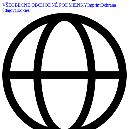
VŠEOBECNÉ OBCHODNÉ PODMIENKY
Imprint
Ochrana
údajov
Cookies