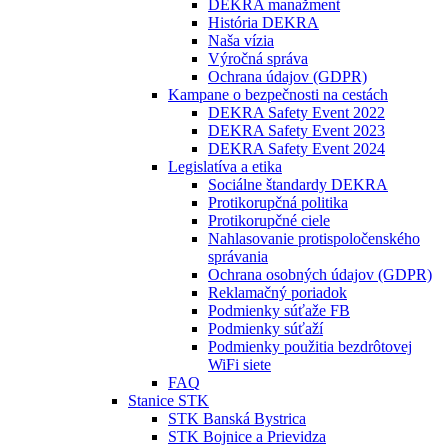
DEKRA manažment
História DEKRA
Naša vízia
Výročná správa
Ochrana údajov (GDPR)
Kampane o bezpečnosti na cestách
DEKRA Safety Event 2022
DEKRA Safety Event 2023
DEKRA Safety Event 2024
Legislatíva a etika
Sociálne štandardy DEKRA
Protikorupčná politika
Protikorupčné ciele
Nahlasovanie protispoločenského
správania
Ochrana osobných údajov (GDPR)
Reklamačný poriadok
Podmienky súťaže FB
Podmienky súťaží
Podmienky použitia bezdrôtovej
WiFi siete
FAQ
Stanice STK
STK Banská Bystrica
STK Bojnice a Prievidza