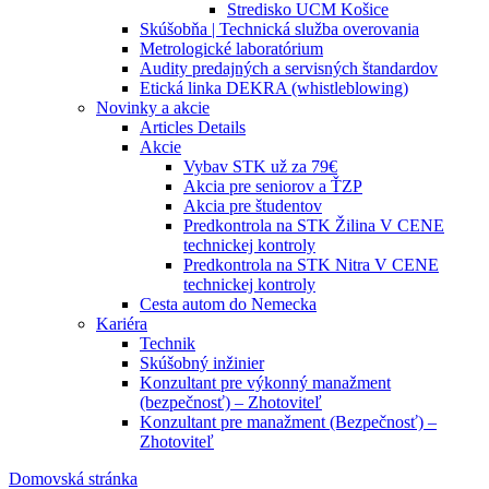
Stredisko UCM Košice
Skúšobňa | Technická služba overovania
Metrologické laboratórium
Audity predajných a servisných štandardov
Etická linka DEKRA (whistleblowing)
Novinky a akcie
Articles Details
Akcie
Vybav STK už za 79€
Akcia pre seniorov a ŤZP
Akcia pre študentov
Predkontrola na STK Žilina V CENE
technickej kontroly
Predkontrola na STK Nitra V CENE
technickej kontroly
Cesta autom do Nemecka
Kariéra
Technik
Skúšobný inžinier
Konzultant pre výkonný manažment
(bezpečnosť) – Zhotoviteľ
Konzultant pre manažment (Bezpečnosť) –
Zhotoviteľ
Domovská stránka