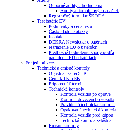
Audity
Odborné audity a hodnotenia
Audity automobilových značiek
Registračný formulár ŠKODA
Test batérie EV
Podmienky a cena testu
Často kladené otázky
Kontakt
DEKRA Newsletter o batériách
Nariadenie EÚ o batériách
Predbežné hodnotenie zhody podľa
nariadenia EÚ o batériách
Pre jednotlivcov
Technické a emisné kontroly
Objednať sa na STK
Cenník TK a EK
Pripomenúť termín
Technické kontroly
Kontrola vozidla po oprave
Kontrola dovezeného vozidla
Pravidelná technická kontrola
Opakovaná technická kontrola
Kontrola vozidla pred kúpou
Technická kontrola zvláštna
Emisné kontroly