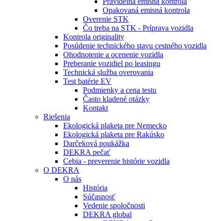
Pravidelná emisná kontrola
Opakovaná emisná kontrola
Overenie STK
Čo treba na STK - Príprava vozidla
Kontrola originality
Posúdenie technického stavu cestného vozidla
Ohodnotenie a ocenenie vozidla
Preberanie vozidiel po leasingu
Technická služba overovania
Test batérie EV
Podmienky a cena testu
Často kladené otázky
Kontakt
Riešenia
Ekologická plaketa pre Nemecko
Ekologická plaketa pre Rakúsko
Darčeková poukážka
DEKRA pečať
Cebia - preverenie histórie vozidla
O DEKRA
O nás
História
Súčasnosť
Vedenie spoločnosti
DEKRA global