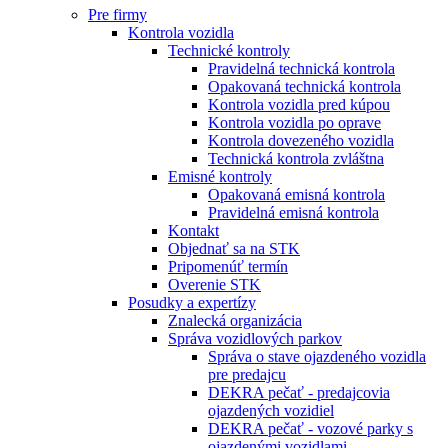
Pre firmy
Kontrola vozidla
Technické kontroly
Pravidelná technická kontrola
Opakovaná technická kontrola
Kontrola vozidla pred kúpou
Kontrola vozidla po oprave
Kontrola dovezeného vozidla
Technická kontrola zvláštna
Emisné kontroly
Opakovaná emisná kontrola
Pravidelná emisná kontrola
Kontakt
Objednať sa na STK
Pripomenúť termín
Overenie STK
Posudky a expertízy
Znalecká organizácia
Správa vozidlových parkov
Správa o stave ojazdeného vozidla
pre predajcu
DEKRA pečať - predajcovia
ojazdených vozidiel
DEKRA pečať - vozové parky s
ojazdenými vozidlami