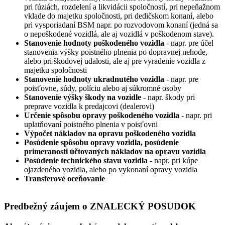
pri fúziách, rozdelení a likvidácii spoločností, pri nepeňažnom
vklade do majetku spoločnosti, pri dedičskom konaní, alebo
pri vysporiadaní BSM napr. po rozvodovom konaní (jedná sa
o nepoškodené vozidlá, ale aj vozidlá v poškodenom stave).
Stanovenie hodnoty poškodeného vozidla
- napr. pre účel
stanovenia výšky poistného plnenia po dopravnej nehode,
alebo pri škodovej udalosti, ale aj pre vyradenie vozidla z
majetku spoločnosti
Stanovenie hodnoty ukradnutého vozidla
- napr. pre
poisťovne, súdy, políciu alebo aj súkromné osoby
Stanovenie výšky škody na vozidle
- napr. škody pri
preprave vozidla k predajcovi (dealerovi)
Určenie spôsobu opravy poškodeného vozidla
- napr. pri
uplatňovaní poistného plnenia v poisťovni
Výpočet nákladov na opravu poškodeného vozidla
Posúdenie spôsobu opravy vozidla, posúdenie
primeranosti účtovaných nákladov na opravu vozidla
Posúdenie technického stavu vozidla
- napr. pri kúpe
ojazdeného vozidla, alebo po vykonaní opravy vozidla
Transferové oceňovanie
Predbežný záujem o ZNALECKÝ POSUDOK