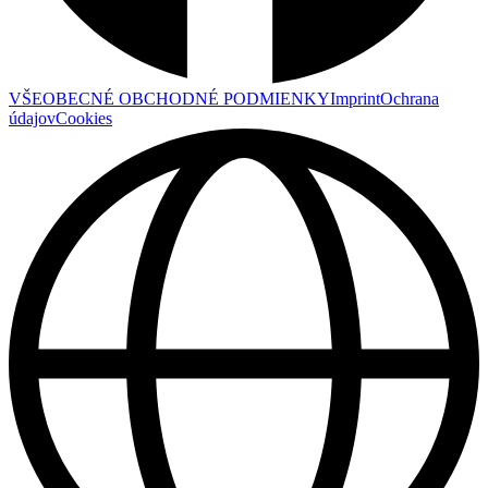
VŠEOBECNÉ OBCHODNÉ PODMIENKY
Imprint
Ochrana
údajov
Cookies