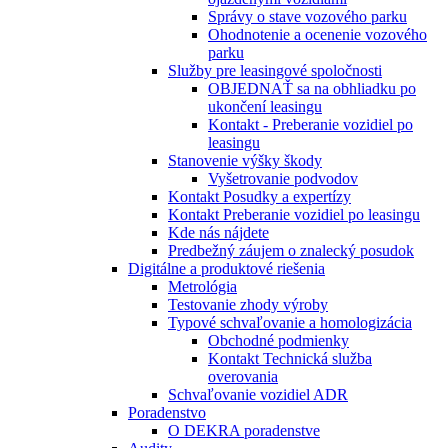
Správy o stave vozového parku
Ohodnotenie a ocenenie vozového
parku
Služby pre leasingové spoločnosti
OBJEDNAŤ sa na obhliadku po
ukončení leasingu
Kontakt - Preberanie vozidiel po
leasingu
Stanovenie výšky škody
Vyšetrovanie podvodov
Kontakt Posudky a expertízy
Kontakt Preberanie vozidiel po leasingu
Kde nás nájdete
Predbežný záujem o znalecký posudok
Digitálne a produktové riešenia
Metrológia
Testovanie zhody výroby
Typové schvaľovanie a homologizácia
Obchodné podmienky
Kontakt Technická služba
overovania
Schvaľovanie vozidiel ADR
Poradenstvo
O DEKRA poradenstve