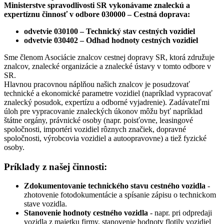
Ministerstve spravodlivosti SR vykonávame znaleckú a
expertíznu činnosť v odbore 030000 – Cestná doprava
:
odvetvie 030100 – Technický stav cestných vozidiel
odvetvie 030402 – Odhad hodnoty cestných vozidiel
Sme členom Asociácie znalcov cestnej dopravy SR, ktorá združuje
znalcov, znalecké organizácie a znalecké ústavy v tomto odbore v
SR.
Hlavnou pracovnou náplňou našich znalcov je posudzovať
technické a ekonomické parametre vozidiel (napríklad vypracovať
znalecký posudok, expertízu a odborné vyjadrenie). Zadávateľmi
úloh pre vypracovanie znaleckých úkonov môžu byť napríklad
štátne orgány, právnické osoby (napr. poisťovne, leasingové
spoločnosti, importéri vozidiel rôznych značiek, dopravné
spoločnosti, výrobcovia vozidiel a autoopravovne) a tiež fyzické
osoby.
Príklady z našej činnosti:
Zdokumentovanie technického stavu cestného vozidla
-
zhotovenie fotodokumentácie a spísanie zápisu o technickom
stave vozidla.
Stanovenie hodnoty cestného vozidla
- napr. pri odpredaji
vozidla z majetku firmy, stanovenie hodnoty flotily vozidiel