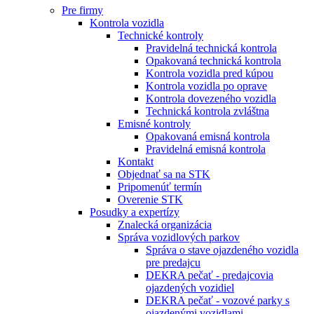
Pre firmy
Kontrola vozidla
Technické kontroly
Pravidelná technická kontrola
Opakovaná technická kontrola
Kontrola vozidla pred kúpou
Kontrola vozidla po oprave
Kontrola dovezeného vozidla
Technická kontrola zvláštna
Emisné kontroly
Opakovaná emisná kontrola
Pravidelná emisná kontrola
Kontakt
Objednať sa na STK
Pripomenúť termín
Overenie STK
Posudky a expertízy
Znalecká organizácia
Správa vozidlových parkov
Správa o stave ojazdeného vozidla
pre predajcu
DEKRA pečať - predajcovia
ojazdených vozidiel
DEKRA pečať - vozové parky s
ojazdenými vozidlami