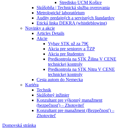
Stredisko UCM Košice
Skúšobňa | Technická služba overovania
Metrologické laboratórium
Audity predajných a servisných štandardov
Etická linka DEKRA (whistleblowing)
Novinky a akcie
Articles Details
Akcie
Vybav STK už za 79€
Akcia pre seniorov a ŤZP
Akcia pre študentov
Predkontrola na STK Žilina V CENE
technickej kontroly
Predkontrola na STK Nitra V CENE
technickej kontroly
Cesta autom do Nemecka
Kariéra
Technik
Skúšobný inžinier
Konzultant pre výkonný manažment
(bezpečnosť) – Zhotoviteľ
Konzultant pre manažment (Bezpečnosť) –
Zhotoviteľ
Domovská stránka