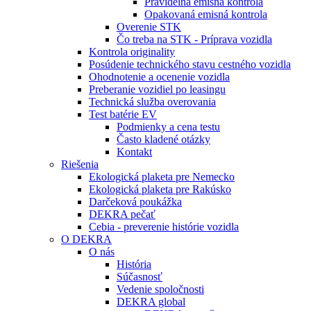
Pravidelná emisná kontrola
Opakovaná emisná kontrola
Overenie STK
Čo treba na STK - Príprava vozidla
Kontrola originality
Posúdenie technického stavu cestného vozidla
Ohodnotenie a ocenenie vozidla
Preberanie vozidiel po leasingu
Technická služba overovania
Test batérie EV
Podmienky a cena testu
Často kladené otázky
Kontakt
Riešenia
Ekologická plaketa pre Nemecko
Ekologická plaketa pre Rakúsko
Darčeková poukážka
DEKRA pečať
Cebia - preverenie histórie vozidla
O DEKRA
O nás
História
Súčasnosť
Vedenie spoločnosti
DEKRA global