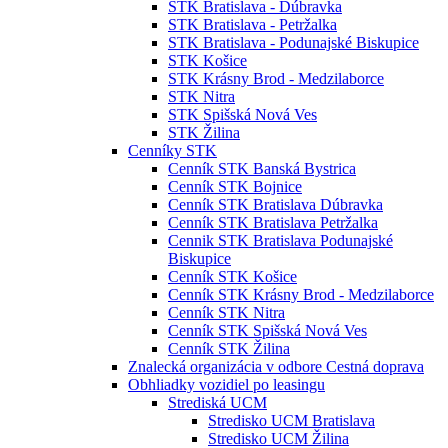
STK Bratislava - Dúbravka
STK Bratislava - Petržalka
STK Bratislava - Podunajské Biskupice
STK Košice
STK Krásny Brod - Medzilaborce
STK Nitra
STK Spišská Nová Ves
STK Žilina
Cenníky STK
Cenník STK Banská Bystrica
Cenník STK Bojnice
Cenník STK Bratislava Dúbravka
Cenník STK Bratislava Petržalka
Cennik STK Bratislava Podunajské
Biskupice
Cenník STK Košice
Cenník STK Krásny Brod - Medzilaborce
Cenník STK Nitra
Cenník STK Spišská Nová Ves
Cenník STK Žilina
Znalecká organizácia v odbore Cestná doprava
Obhliadky vozidiel po leasingu
Strediská UCM
Stredisko UCM Bratislava
Stredisko UCM Žilina