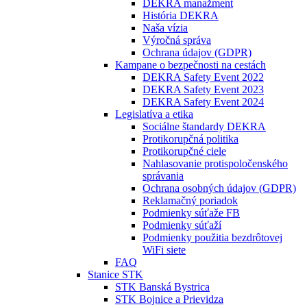
DEKRA manažment
História DEKRA
Naša vízia
Výročná správa
Ochrana údajov (GDPR)
Kampane o bezpečnosti na cestách
DEKRA Safety Event 2022
DEKRA Safety Event 2023
DEKRA Safety Event 2024
Legislatíva a etika
Sociálne štandardy DEKRA
Protikorupčná politika
Protikorupčné ciele
Nahlasovanie protispoločenského
správania
Ochrana osobných údajov (GDPR)
Reklamačný poriadok
Podmienky súťaže FB
Podmienky súťaží
Podmienky použitia bezdrôtovej
WiFi siete
FAQ
Stanice STK
STK Banská Bystrica
STK Bojnice a Prievidza