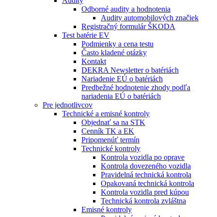
Audity
Odborné audity a hodnotenia
Audity automobilových značiek
Registračný formulár ŠKODA
Test batérie EV
Podmienky a cena testu
Často kladené otázky
Kontakt
DEKRA Newsletter o batériách
Nariadenie EÚ o batériách
Predbežné hodnotenie zhody podľa
nariadenia EÚ o batériách
Pre jednotlivcov
Technické a emisné kontroly
Objednať sa na STK
Cenník TK a EK
Pripomenúť termín
Technické kontroly
Kontrola vozidla po oprave
Kontrola dovezeného vozidla
Pravidelná technická kontrola
Opakovaná technická kontrola
Kontrola vozidla pred kúpou
Technická kontrola zvláštna
Emisné kontroly