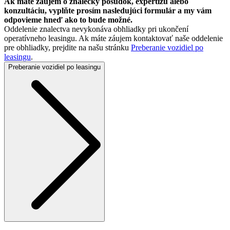
Ak máte záujem o znalecký posudok, expertízu alebo
konzultáciu, vyplňte prosím nasledujúci formulár a my vám
odpovieme hneď ako to bude možné.
Oddelenie znalectva nevykonáva obhliadky pri ukončení
operatívneho leasingu. Ak máte záujem kontaktovať naše oddelenie
pre obhliadky, prejdite na našu stránku
Preberanie vozidiel po
leasingu
.
Preberanie vozidiel po leasingu