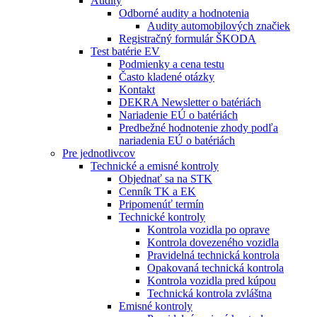
Audity
Odborné audity a hodnotenia
Audity automobilových značiek
Registračný formulár ŠKODA
Test batérie EV
Podmienky a cena testu
Často kladené otázky
Kontakt
DEKRA Newsletter o batériách
Nariadenie EÚ o batériách
Predbežné hodnotenie zhody podľa
nariadenia EÚ o batériách
Pre jednotlivcov
Technické a emisné kontroly
Objednať sa na STK
Cenník TK a EK
Pripomenúť termín
Technické kontroly
Kontrola vozidla po oprave
Kontrola dovezeného vozidla
Pravidelná technická kontrola
Opakovaná technická kontrola
Kontrola vozidla pred kúpou
Technická kontrola zvláštna
Emisné kontroly