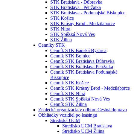
STK Bratislava - Dúbravka
STK Bratislava - Petržalka
STK Bratislava - Podunajské Biskupice
STK Košice
STK Krásny Brod - Medzilaborce
STK Nitra
STK Spišská Nová Ves
STK Žilina
Cenníky STK
Cenník STK Banská Bystrica
Cenník STK Bojnice
Cenník STK Bratislava Dúbravka
Cenník STK Bratislava Petržalka
Cennik STK Bratislava Podunajské
Biskupice
Cenník STK Košice
Cenník STK Krásny Brod - Medzilaborce
Cenník STK Nitra
Cenník STK Spišská Nová Ves
Cenník STK Žilina
Znalecká organizácia v odbore Cestná doprava
Obhliadky vozidiel po leasingu
Strediská UCM
Stredisko UCM Bratislava
Stredisko UCM Žilina