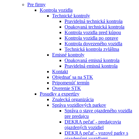
Pre firmy
Kontrola vozidla
Technické kontroly
Pravidelná technická kontrola
Opakovaná technická kontrola
Kontrola vozidla pred kúpou
Kontrola vozidla po oprave
Kontrola dovezeného vozidla
Technická kontrola zvláštna
Emisné kontroly
Opakovaná emisná kontrola
Pravidelná emisná kontrola
Kontakt
Objednať sa na STK
Pripomenúť termín
Overenie STK
Posudky a expertízy
Znalecká organizácia
Správa vozidlových parkov
Správa o stave ojazdeného vozidla
pre predajcu
DEKRA pečať - predajcovia
ojazdených vozidiel
DEKRA pečať - vozové parky s
ojazdenými vozidlami