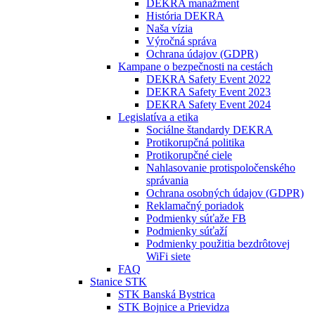
DEKRA manažment
História DEKRA
Naša vízia
Výročná správa
Ochrana údajov (GDPR)
Kampane o bezpečnosti na cestách
DEKRA Safety Event 2022
DEKRA Safety Event 2023
DEKRA Safety Event 2024
Legislatíva a etika
Sociálne štandardy DEKRA
Protikorupčná politika
Protikorupčné ciele
Nahlasovanie protispoločenského
správania
Ochrana osobných údajov (GDPR)
Reklamačný poriadok
Podmienky súťaže FB
Podmienky súťaží
Podmienky použitia bezdrôtovej
WiFi siete
FAQ
Stanice STK
STK Banská Bystrica
STK Bojnice a Prievidza