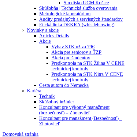
Stredisko UCM Košice
Skúšobňa | Technická služba overovania
Metrologické laboratórium
Audity predajných a servisných štandardov
Etická linka DEKRA (whistleblowing)
Novinky a akcie
Articles Details
Akcie
Vybav STK už za 79€
Akcia pre seniorov a ŤZP
Akcia pre študentov
Predkontrola na STK Žilina V CENE
technickej kontroly
Predkontrola na STK Nitra V CENE
technickej kontroly
Cesta autom do Nemecka
Kariéra
Technik
Skúšobný inžinier
Konzultant pre výkonný manažment
(bezpečnosť) – Zhotoviteľ
Konzultant pre manažment (Bezpečnosť) –
Zhotoviteľ
Domovská stránka