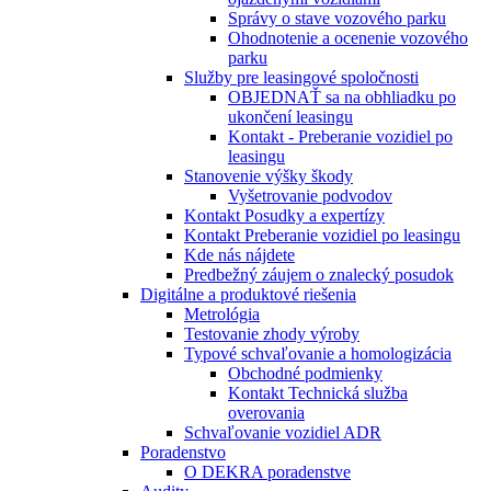
Správy o stave vozového parku
Ohodnotenie a ocenenie vozového
parku
Služby pre leasingové spoločnosti
OBJEDNAŤ sa na obhliadku po
ukončení leasingu
Kontakt - Preberanie vozidiel po
leasingu
Stanovenie výšky škody
Vyšetrovanie podvodov
Kontakt Posudky a expertízy
Kontakt Preberanie vozidiel po leasingu
Kde nás nájdete
Predbežný záujem o znalecký posudok
Digitálne a produktové riešenia
Metrológia
Testovanie zhody výroby
Typové schvaľovanie a homologizácia
Obchodné podmienky
Kontakt Technická služba
overovania
Schvaľovanie vozidiel ADR
Poradenstvo
O DEKRA poradenstve