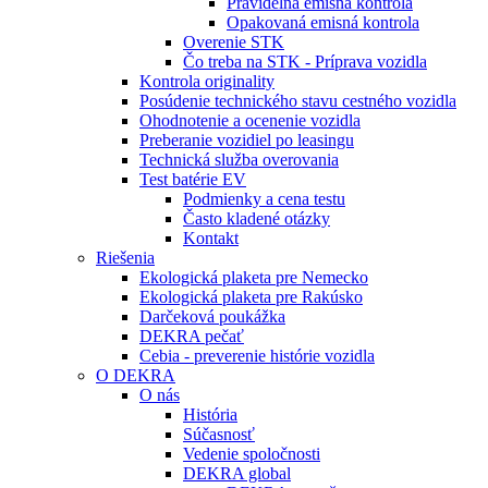
Pravidelná emisná kontrola
Opakovaná emisná kontrola
Overenie STK
Čo treba na STK - Príprava vozidla
Kontrola originality
Posúdenie technického stavu cestného vozidla
Ohodnotenie a ocenenie vozidla
Preberanie vozidiel po leasingu
Technická služba overovania
Test batérie EV
Podmienky a cena testu
Často kladené otázky
Kontakt
Riešenia
Ekologická plaketa pre Nemecko
Ekologická plaketa pre Rakúsko
Darčeková poukážka
DEKRA pečať
Cebia - preverenie histórie vozidla
O DEKRA
O nás
História
Súčasnosť
Vedenie spoločnosti
DEKRA global