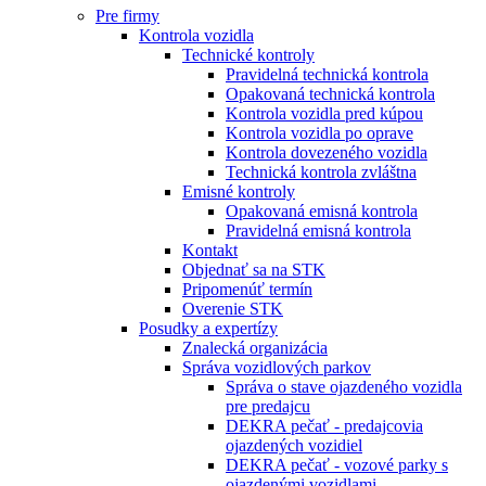
Pre firmy
Kontrola vozidla
Technické kontroly
Pravidelná technická kontrola
Opakovaná technická kontrola
Kontrola vozidla pred kúpou
Kontrola vozidla po oprave
Kontrola dovezeného vozidla
Technická kontrola zvláštna
Emisné kontroly
Opakovaná emisná kontrola
Pravidelná emisná kontrola
Kontakt
Objednať sa na STK
Pripomenúť termín
Overenie STK
Posudky a expertízy
Znalecká organizácia
Správa vozidlových parkov
Správa o stave ojazdeného vozidla
pre predajcu
DEKRA pečať - predajcovia
ojazdených vozidiel
DEKRA pečať - vozové parky s
ojazdenými vozidlami