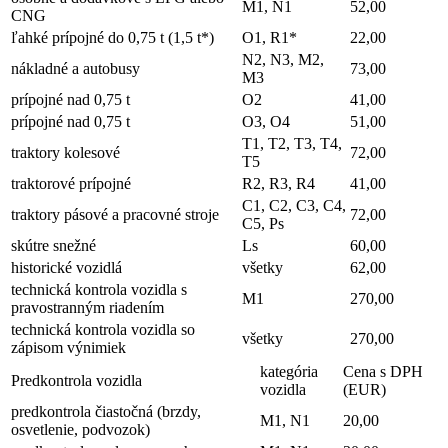
M1, N1
52,00
CNG
ľahké prípojné do 0,75 t (1,5 t*)
O1, R1*
22,00
N2, N3, M2,
nákladné a autobusy
73,00
M3
prípojné nad 0,75 t
O2
41,00
prípojné nad 0,75 t
O3, O4
51,00
T1, T2, T3, T4,
traktory kolesové
72,00
T5
traktorové prípojné
R2, R3, R4
41,00
C1, C2, C3, C4,
traktory pásové a pracovné stroje
72,00
C5, Ps
skútre snežné
Ls
60,00
historické vozidlá
všetky
62,00
technická kontrola vozidla s
M1
270,00
pravostranným riadením
technická kontrola vozidla so
všetky
270,00
zápisom výnimiek
kategória
Cena s DPH
Predkontrola vozidla
vozidla
(EUR)
predkontrola čiastočná (brzdy,
M1, N1
20,00
osvetlenie, podvozok)