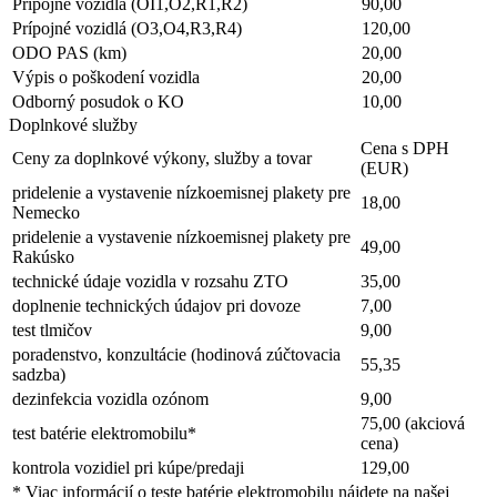
Prípojné vozidlá (OI1,O2,R1,R2)
90,00
Prípojné vozidlá (O3,O4,R3,R4)
120,00
ODO PAS (km)
20,00
Výpis o poškodení vozidla
20,00
Odborný posudok o KO
10,00
Doplnkové služby
Cena s DPH
Ceny za doplnkové výkony, služby a tovar
(EUR)
pridelenie a vystavenie nízkoemisnej plakety pre
18,00
Nemecko
pridelenie a vystavenie nízkoemisnej plakety pre
49,00
Rakúsko
technické údaje vozidla v rozsahu ZTO
35,00
doplnenie technických údajov pri dovoze
7,00
test tlmičov
9,00
poradenstvo, konzultácie (hodinová zúčtovacia
55,35
sadzba)
dezinfekcia vozidla ozónom
9,00
75,00 (akciová
test batérie elektromobilu*
cena)
kontrola vozidiel pri kúpe/predaji
129,00
* Viac informácií o teste batérie elektromobilu nájdete na našej