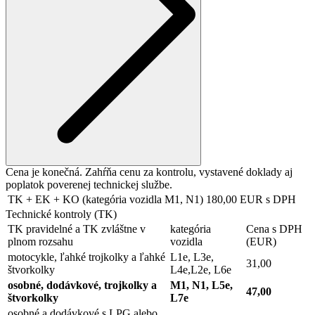
Cena je konečná. Zahŕňa cenu za kontrolu, vystavené doklady aj
poplatok poverenej technickej službe.
TK + EK + KO (kategória vozidla M1, N1)
180,00 EUR s DPH
Technické kontroly (TK)
TK pravidelné a TK zvláštne v
kategória
Cena s DPH
plnom rozsahu
vozidla
(EUR)
motocykle, ľahké trojkolky a ľahké
L1e, L3e,
31,00
štvorkolky
L4e,L2e, L6e
osobné, dodávkové, trojkolky a
M1, N1, L5e,
47,00
štvorkolky
L7e
osobné a dodávkové s LPG alebo