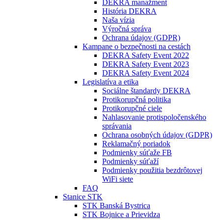
DEKRA manažment
História DEKRA
Naša vízia
Výročná správa
Ochrana údajov (GDPR)
Kampane o bezpečnosti na cestách
DEKRA Safety Event 2022
DEKRA Safety Event 2023
DEKRA Safety Event 2024
Legislatíva a etika
Sociálne štandardy DEKRA
Protikorupčná politika
Protikorupčné ciele
Nahlasovanie protispoločenského
správania
Ochrana osobných údajov (GDPR)
Reklamačný poriadok
Podmienky súťaže FB
Podmienky súťaží
Podmienky použitia bezdrôtovej
WiFi siete
FAQ
Stanice STK
STK Banská Bystrica
STK Bojnice a Prievidza