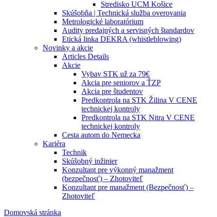
Stredisko UCM Košice
Skúšobňa | Technická služba overovania
Metrologické laboratórium
Audity predajných a servisných štandardov
Etická linka DEKRA (whistleblowing)
Novinky a akcie
Articles Details
Akcie
Vybav STK už za 79€
Akcia pre seniorov a ŤZP
Akcia pre študentov
Predkontrola na STK Žilina V CENE
technickej kontroly
Predkontrola na STK Nitra V CENE
technickej kontroly
Cesta autom do Nemecka
Kariéra
Technik
Skúšobný inžinier
Konzultant pre výkonný manažment
(bezpečnosť) – Zhotoviteľ
Konzultant pre manažment (Bezpečnosť) –
Zhotoviteľ
Domovská stránka