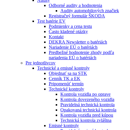
Audity
Odborné audity a hodnotenia
Audity automobilových značiek
Registračný formulár ŠKODA
Test batérie EV
Podmienky a cena testu
Často kladené otázky
Kontakt
DEKRA Newsletter o batériách
Nariadenie EÚ o batériách
Predbežné hodnotenie zhody podľa
nariadenia EÚ o batériách
Pre jednotlivcov
Technické a emisné kontroly
Objednať sa na STK
Cenník TK a EK
Pripomenúť termín
Technické kontroly
Kontrola vozidla po oprave
Kontrola dovezeného vozidla
Pravidelná technická kontrola
Opakovaná technická kontrola
Kontrola vozidla pred kúpou
Technická kontrola zvláštna
Emisné kontroly