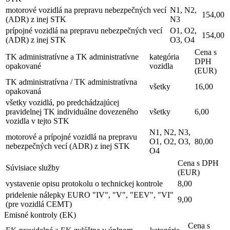
motorové vozidlá na prepravu nebezpečných vecí
N1, N2,
154,00
(ADR) z inej STK
N3
prípojné vozidlá na prepravu nebezpečných vecí
O1, O2,
154,00
(ADR) z inej STK
O3, O4
Cena s
TK administratívne a TK administratívne
kategória
DPH
opakované
vozidla
(EUR)
TK administratívna / TK administratívna
všetky
16,00
opakovaná
všetky vozidlá, po predchádzajúcej
pravidelnej TK individuálne dovezeného
všetky
6,00
vozidla v tejto STK
N1, N2, N3,
motorové a prípojné vozidlá na prepravu
O1, O2, O3,
80,00
nebezpečných vecí (ADR) z inej STK
O4
Cena s DPH
Súvisiace služby
(EUR)
vystavenie opisu protokolu o technickej kontrole
8,00
pridelenie nálepky EURO "IV", "V", "EEV", "VI"
9,00
(pre vozidlá CEMT)
Emisné kontroly (EK)
Cena s