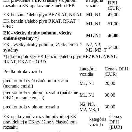
EK pravidelné a EK zvláštne v úplnom
kategória
DPH
rozsahu a EK opakované z iného PEK
vozidla
(EUR)
EK benzín a/alebo plyn BEZKAT, NKAT
M1, N1
47,00
EK benzín a/alebo plyn RKAT, RKAT +
M1, N1
51,00
OBD
EK - všetky druhy pohonu, všetky
M1, N1
46,00
emisné systémy *)
EK - všetky druhy pohonu, všetky emisné
N2, N3,
54,00
systémy
M2, M3, T
*) okrem položky EK benzín a/alebo plyn BEZKAT, NKAT,
RKAT, RKAT + OBD
kategória
Cena s DPH
Predkontrola vozidla
vozidla
(EUR)
predkontrola v čiastočnom rozsahu
M1, N1
20,00
(meranie emisií)
predkontrola v plnom rozsahu (načítanie
M1, N1
30,00
OBD, meranie emisií)
N2, N3,
predkontrola v plnom rozsahu
30,00
M2, M3, T
EK opakované v rozsahu pôvodnej EK
Cena s
kategória
pravidelnej a EK zvláštne v čiastočnom
DPH
vozidla
rozsahu
(EUR)