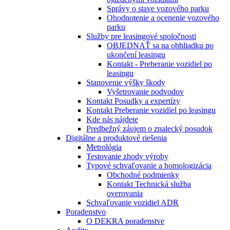
Správy o stave vozového parku
Ohodnotenie a ocenenie vozového
parku
Služby pre leasingové spoločnosti
OBJEDNAŤ sa na obhliadku po
ukončení leasingu
Kontakt - Preberanie vozidiel po
leasingu
Stanovenie výšky škody
Vyšetrovanie podvodov
Kontakt Posudky a expertízy
Kontakt Preberanie vozidiel po leasingu
Kde nás nájdete
Predbežný záujem o znalecký posudok
Digitálne a produktové riešenia
Metrológia
Testovanie zhody výroby
Typové schvaľovanie a homologizácia
Obchodné podmienky
Kontakt Technická služba
overovania
Schvaľovanie vozidiel ADR
Poradenstvo
O DEKRA poradenstve