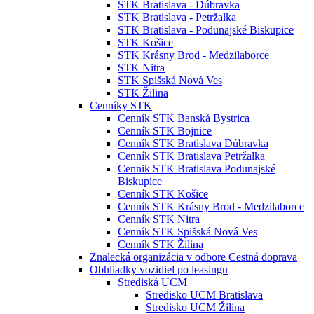
STK Bratislava - Dúbravka
STK Bratislava - Petržalka
STK Bratislava - Podunajské Biskupice
STK Košice
STK Krásny Brod - Medzilaborce
STK Nitra
STK Spišská Nová Ves
STK Žilina
Cenníky STK
Cenník STK Banská Bystrica
Cenník STK Bojnice
Cenník STK Bratislava Dúbravka
Cenník STK Bratislava Petržalka
Cennik STK Bratislava Podunajské
Biskupice
Cenník STK Košice
Cenník STK Krásny Brod - Medzilaborce
Cenník STK Nitra
Cenník STK Spišská Nová Ves
Cenník STK Žilina
Znalecká organizácia v odbore Cestná doprava
Obhliadky vozidiel po leasingu
Strediská UCM
Stredisko UCM Bratislava
Stredisko UCM Žilina