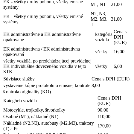
EK - všetky druhy pohonu, všetky emisné
M1, N1
21,00
systémy
N2, N3,
EK - všetky druhy pohonu, všetky emisné
M2, M3,
31,00
systémy
T
Cena s
EK administratívne a EK administratívne
kategória
DPH
opakované
vozidla
(EUR)
EK administratívna / EK administratívna
všetky
16,00
opakovaná
všetky vozidlá, po predchádzajúcej pravidelnej
EK individuálne dovezeného vozidla v tejto
všetky
6,00
STK
Súvisiace služby
Cena s DPH (EUR)
vystavenie kópie protokolu o emisnej kontrole
8,00
Kontrola originality (KO)
Cena s DPH
Kategória vozidla
(EUR)
Motocykle, trojkolky, štvorkolky
90,00
Osobné (M1), nákladné (N1)
110,00
Nákladné (N2,N3), autobusy (M2,M3), traktory
170,00
(T) a Ps