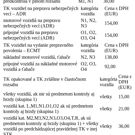
predkontrola v plnom rozsahu
M1, N1
30,00
TK vozidiel na prepravu nebezpečných
kategória
Cena s DPH
vecí – ADR
vozidla
(EUR)
motorové vozidlá na prepravu
N1, N2,
154,00
nebezpečných vecí (ADR)
N3
prípojné vozidlá na prepravu
O1, O2,
154,00
nebezpečných vecí (ADR)
O3, O4
TK vozidiel na vydanie prepravného
kategória
Cena s DPH
povolenia – ECMT
vozidla
(EUR)
nákladné motorové vozidlá, ťahače
N2, N3
138,00
prípojné vozidlá za nákladné motorové
O2, O3,
92,00
vozidlá a ťahače
O4
Cena s
TK opakované a TK zvláštne v čiastočnom
kategória
DPH
rozsahu
vozidla
(EUR)
všetky vozidlá, ak nie sú predmetom kontroly aj
všetky
15,00
brzdy (skupina 1)
vozidlá kat. L,M1,N1,O1,O2 ak sú predmetom
všetky
21,00
kontroly aj brzdy (skupina 1)
vozidlá kat. M2,M3,N2,N3,O3,O4,T,R, ak sú
predmetom kontroly aj brzdy (skupina 1) + všetky
všetky
36,00
vozidlá po predchádzajúcej pravidelnej TK v inej
STK