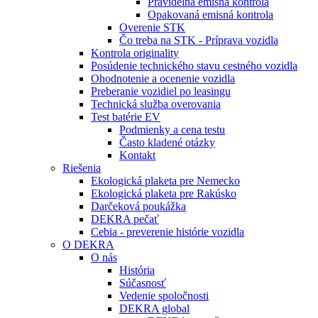
Pravidelná emisná kontrola
Opakovaná emisná kontrola
Overenie STK
Čo treba na STK - Príprava vozidla
Kontrola originality
Posúdenie technického stavu cestného vozidla
Ohodnotenie a ocenenie vozidla
Preberanie vozidiel po leasingu
Technická služba overovania
Test batérie EV
Podmienky a cena testu
Často kladené otázky
Kontakt
Riešenia
Ekologická plaketa pre Nemecko
Ekologická plaketa pre Rakúsko
Darčeková poukážka
DEKRA pečať
Cebia - preverenie histórie vozidla
O DEKRA
O nás
História
Súčasnosť
Vedenie spoločnosti
DEKRA global