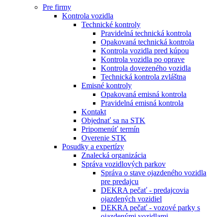
Pre firmy
Kontrola vozidla
Technické kontroly
Pravidelná technická kontrola
Opakovaná technická kontrola
Kontrola vozidla pred kúpou
Kontrola vozidla po oprave
Kontrola dovezeného vozidla
Technická kontrola zvláštna
Emisné kontroly
Opakovaná emisná kontrola
Pravidelná emisná kontrola
Kontakt
Objednať sa na STK
Pripomenúť termín
Overenie STK
Posudky a expertízy
Znalecká organizácia
Správa vozidlových parkov
Správa o stave ojazdeného vozidla
pre predajcu
DEKRA pečať - predajcovia
ojazdených vozidiel
DEKRA pečať - vozové parky s
ojazdenými vozidlami