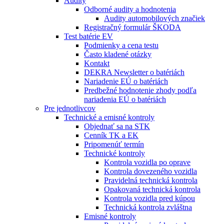
Audity
Odborné audity a hodnotenia
Audity automobilových značiek
Registračný formulár ŠKODA
Test batérie EV
Podmienky a cena testu
Často kladené otázky
Kontakt
DEKRA Newsletter o batériách
Nariadenie EÚ o batériách
Predbežné hodnotenie zhody podľa
nariadenia EÚ o batériách
Pre jednotlivcov
Technické a emisné kontroly
Objednať sa na STK
Cenník TK a EK
Pripomenúť termín
Technické kontroly
Kontrola vozidla po oprave
Kontrola dovezeného vozidla
Pravidelná technická kontrola
Opakovaná technická kontrola
Kontrola vozidla pred kúpou
Technická kontrola zvláštna
Emisné kontroly