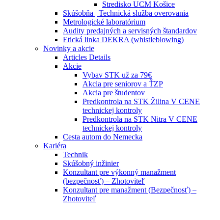
Stredisko UCM Košice
Skúšobňa | Technická služba overovania
Metrologické laboratórium
Audity predajných a servisných štandardov
Etická linka DEKRA (whistleblowing)
Novinky a akcie
Articles Details
Akcie
Vybav STK už za 79€
Akcia pre seniorov a ŤZP
Akcia pre študentov
Predkontrola na STK Žilina V CENE
technickej kontroly
Predkontrola na STK Nitra V CENE
technickej kontroly
Cesta autom do Nemecka
Kariéra
Technik
Skúšobný inžinier
Konzultant pre výkonný manažment
(bezpečnosť) – Zhotoviteľ
Konzultant pre manažment (Bezpečnosť) –
Zhotoviteľ