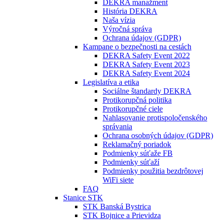
DEKRA manažment
História DEKRA
Naša vízia
Výročná správa
Ochrana údajov (GDPR)
Kampane o bezpečnosti na cestách
DEKRA Safety Event 2022
DEKRA Safety Event 2023
DEKRA Safety Event 2024
Legislatíva a etika
Sociálne štandardy DEKRA
Protikorupčná politika
Protikorupčné ciele
Nahlasovanie protispoločenského
správania
Ochrana osobných údajov (GDPR)
Reklamačný poriadok
Podmienky súťaže FB
Podmienky súťaží
Podmienky použitia bezdrôtovej
WiFi siete
FAQ
Stanice STK
STK Banská Bystrica
STK Bojnice a Prievidza