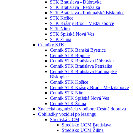
STK Bratislava - Dúbravka
STK Bratislava - Petržalka
STK Bratislava - Podunajské Biskupice
STK Košice
STK Krásny Brod - Medzilaborce
STK Nitra
STK Spišská Nová Ves
STK Žilina
Cenníky STK
Cenník STK Banská Bystrica
Cenník STK Bojnice
Cenník STK Bratislava Dúbravka
Cenník STK Bratislava Petržalka
Cennik STK Bratislava Podunajské
Biskupice
Cenník STK Košice
Cenník STK Krásny Brod - Medzilaborce
Cenník STK Nitra
Cenník STK Spišská Nová Ves
Cenník STK Žilina
Znalecká organizácia v odbore Cestná doprava
Obhliadky vozidiel po leasingu
Strediská UCM
Stredisko UCM Bratislava
Stredisko UCM Žilina