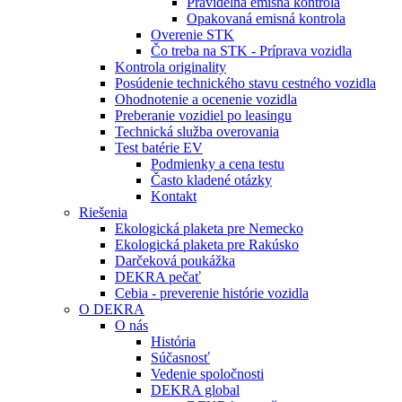
Pravidelná emisná kontrola
Opakovaná emisná kontrola
Overenie STK
Čo treba na STK - Príprava vozidla
Kontrola originality
Posúdenie technického stavu cestného vozidla
Ohodnotenie a ocenenie vozidla
Preberanie vozidiel po leasingu
Technická služba overovania
Test batérie EV
Podmienky a cena testu
Často kladené otázky
Kontakt
Riešenia
Ekologická plaketa pre Nemecko
Ekologická plaketa pre Rakúsko
Darčeková poukážka
DEKRA pečať
Cebia - preverenie histórie vozidla
O DEKRA
O nás
História
Súčasnosť
Vedenie spoločnosti
DEKRA global