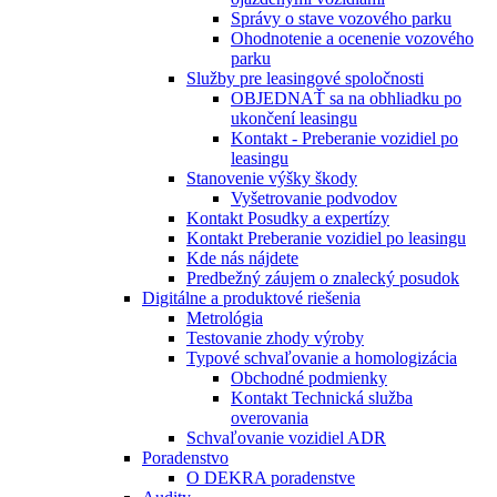
Správy o stave vozového parku
Ohodnotenie a ocenenie vozového
parku
Služby pre leasingové spoločnosti
OBJEDNAŤ sa na obhliadku po
ukončení leasingu
Kontakt - Preberanie vozidiel po
leasingu
Stanovenie výšky škody
Vyšetrovanie podvodov
Kontakt Posudky a expertízy
Kontakt Preberanie vozidiel po leasingu
Kde nás nájdete
Predbežný záujem o znalecký posudok
Digitálne a produktové riešenia
Metrológia
Testovanie zhody výroby
Typové schvaľovanie a homologizácia
Obchodné podmienky
Kontakt Technická služba
overovania
Schvaľovanie vozidiel ADR
Poradenstvo
O DEKRA poradenstve