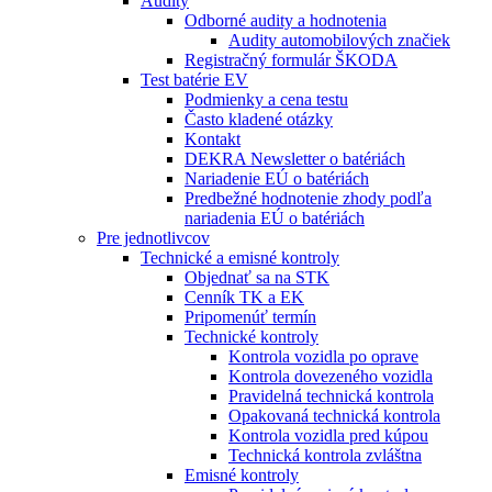
Audity
Odborné audity a hodnotenia
Audity automobilových značiek
Registračný formulár ŠKODA
Test batérie EV
Podmienky a cena testu
Často kladené otázky
Kontakt
DEKRA Newsletter o batériách
Nariadenie EÚ o batériách
Predbežné hodnotenie zhody podľa
nariadenia EÚ o batériách
Pre jednotlivcov
Technické a emisné kontroly
Objednať sa na STK
Cenník TK a EK
Pripomenúť termín
Technické kontroly
Kontrola vozidla po oprave
Kontrola dovezeného vozidla
Pravidelná technická kontrola
Opakovaná technická kontrola
Kontrola vozidla pred kúpou
Technická kontrola zvláštna
Emisné kontroly