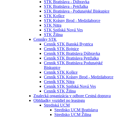
STK Bratislava - Dúbravka
STK Bratislava - Petržalka
STK Bratislava - Podunajské Biskupice
STK Košice
STK Krásny Brod - Medzilaborce
STK Nitra
STK Spišská Nová Ves
STK Žilina
Cenníky STK
Cenník STK Banská Bystrica
Cenník STK Bojnice
Cenník STK Bratislava Dúbravka
Cenník STK Bratislava Petržalka
Cennik STK Bratislava Podunajské
Biskupice
Cenník STK Košice
Cenník STK Krásny Brod - Medzilaborce
Cenník STK Nitra
Cenník STK Spišská Nová Ves
Cenník STK Žilina
Znalecká organizácia v odbore Cestná doprava
Obhliadky vozidiel po leasingu
Strediská UCM
Stredisko UCM Bratislava
Stredisko UCM Žilina