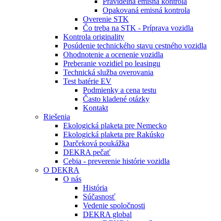
Pravidelná emisná kontrola
Opakovaná emisná kontrola
Overenie STK
Čo treba na STK - Príprava vozidla
Kontrola originality
Posúdenie technického stavu cestného vozidla
Ohodnotenie a ocenenie vozidla
Preberanie vozidiel po leasingu
Technická služba overovania
Test batérie EV
Podmienky a cena testu
Často kladené otázky
Kontakt
Riešenia
Ekologická plaketa pre Nemecko
Ekologická plaketa pre Rakúsko
Darčeková poukážka
DEKRA pečať
Cebia - preverenie histórie vozidla
O DEKRA
O nás
História
Súčasnosť
Vedenie spoločnosti
DEKRA global