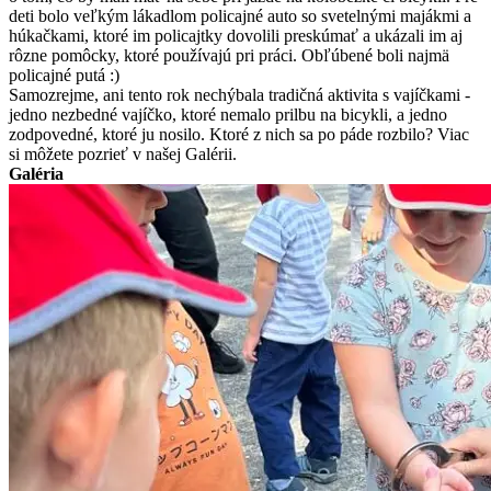
deti bolo veľkým lákadlom policajné auto so svetelnými majákmi a
húkačkami, ktoré im policajtky dovolili preskúmať a ukázali im aj
rôzne pomôcky, ktoré používajú pri práci. Obľúbené boli najmä
policajné putá :)
Samozrejme, ani tento rok nechýbala tradičná aktivita s vajíčkami -
jedno nezbedné vajíčko, ktoré nemalo prilbu na bicykli, a jedno
zodpovedné, ktoré ju nosilo. Ktoré z nich sa po páde rozbilo? Viac
si môžete pozrieť v našej Galérii.
Galéria