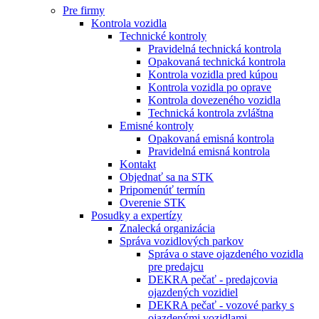
Pre firmy
Kontrola vozidla
Technické kontroly
Pravidelná technická kontrola
Opakovaná technická kontrola
Kontrola vozidla pred kúpou
Kontrola vozidla po oprave
Kontrola dovezeného vozidla
Technická kontrola zvláštna
Emisné kontroly
Opakovaná emisná kontrola
Pravidelná emisná kontrola
Kontakt
Objednať sa na STK
Pripomenúť termín
Overenie STK
Posudky a expertízy
Znalecká organizácia
Správa vozidlových parkov
Správa o stave ojazdeného vozidla
pre predajcu
DEKRA pečať - predajcovia
ojazdených vozidiel
DEKRA pečať - vozové parky s
ojazdenými vozidlami