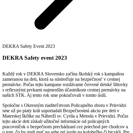
DEKRA Safety Event 2023
DEKRA Safety event 2023
Každý rok v DEKRA Slovensko začína školský rok s kampaňou
zameranou na deti, ktorá sa sústreďuje na bezpečnosť v cestnej
premávke. Počas tejto kampane rozdávame červené detské šiltovky
s reflexnými prvkami najmenším účastníkom cestnej premávky na
našich STK. Aj tento rok sme pokračovali v tomto úsilí.
Spoločne s Okresným riaditeľstvom Policajného zboru v Prievidzi
sme už po piaty krát usporiadali Bezpečnostnú akciu pre deti v
Materskej škôlke na Nábreží sv. Cyrila a Metoda v Prievidzi. Počas
tejto akcie deti získali užitočné informácie od policajných
pracovníčok o bezpečnom prechádzaní cez priechod pre chodcov a
o tom, čo by mali mať na sebe pri jazde na kolobežke či bicykli. Pre