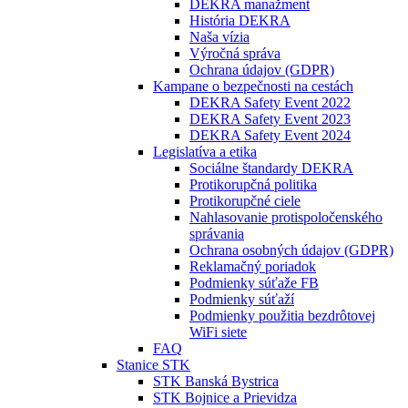
DEKRA manažment
História DEKRA
Naša vízia
Výročná správa
Ochrana údajov (GDPR)
Kampane o bezpečnosti na cestách
DEKRA Safety Event 2022
DEKRA Safety Event 2023
DEKRA Safety Event 2024
Legislatíva a etika
Sociálne štandardy DEKRA
Protikorupčná politika
Protikorupčné ciele
Nahlasovanie protispoločenského
správania
Ochrana osobných údajov (GDPR)
Reklamačný poriadok
Podmienky súťaže FB
Podmienky súťaží
Podmienky použitia bezdrôtovej
WiFi siete
FAQ
Stanice STK
STK Banská Bystrica
STK Bojnice a Prievidza