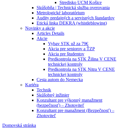
Stredisko UCM Košice
Skúšobňa | Technická služba overovania
Metrologické laboratórium
Audity predajných a servisných štandardov
Etická linka DEKRA (whistleblowing)
Novinky a akcie
Articles Details
Akcie
Vybav STK už za 79€
Akcia pre seniorov a ŤZP
Akcia pre študentov
Predkontrola na STK Žilina V CENE
technickej kontroly
Predkontrola na STK Nitra V CENE
technickej kontroly
Cesta autom do Nemecka
Kariéra
Technik
Skúšobný inžinier
Konzultant pre výkonný manažment
(bezpečnosť) – Zhotoviteľ
Konzultant pre manažment (Bezpečnosť) –
Zhotoviteľ
Domovská stránka