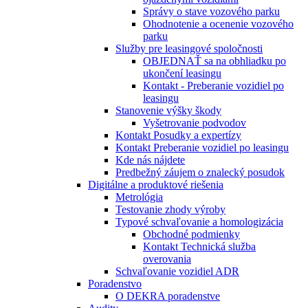
Správy o stave vozového parku
Ohodnotenie a ocenenie vozového
parku
Služby pre leasingové spoločnosti
OBJEDNAŤ sa na obhliadku po
ukončení leasingu
Kontakt - Preberanie vozidiel po
leasingu
Stanovenie výšky škody
Vyšetrovanie podvodov
Kontakt Posudky a expertízy
Kontakt Preberanie vozidiel po leasingu
Kde nás nájdete
Predbežný záujem o znalecký posudok
Digitálne a produktové riešenia
Metrológia
Testovanie zhody výroby
Typové schvaľovanie a homologizácia
Obchodné podmienky
Kontakt Technická služba
overovania
Schvaľovanie vozidiel ADR
Poradenstvo
O DEKRA poradenstve