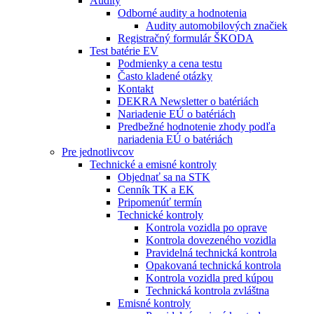
Audity
Odborné audity a hodnotenia
Audity automobilových značiek
Registračný formulár ŠKODA
Test batérie EV
Podmienky a cena testu
Často kladené otázky
Kontakt
DEKRA Newsletter o batériách
Nariadenie EÚ o batériách
Predbežné hodnotenie zhody podľa
nariadenia EÚ o batériách
Pre jednotlivcov
Technické a emisné kontroly
Objednať sa na STK
Cenník TK a EK
Pripomenúť termín
Technické kontroly
Kontrola vozidla po oprave
Kontrola dovezeného vozidla
Pravidelná technická kontrola
Opakovaná technická kontrola
Kontrola vozidla pred kúpou
Technická kontrola zvláštna
Emisné kontroly