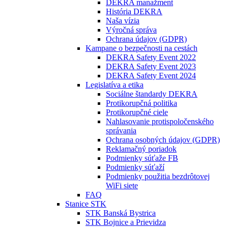
DEKRA manažment
História DEKRA
Naša vízia
Výročná správa
Ochrana údajov (GDPR)
Kampane o bezpečnosti na cestách
DEKRA Safety Event 2022
DEKRA Safety Event 2023
DEKRA Safety Event 2024
Legislatíva a etika
Sociálne štandardy DEKRA
Protikorupčná politika
Protikorupčné ciele
Nahlasovanie protispoločenského
správania
Ochrana osobných údajov (GDPR)
Reklamačný poriadok
Podmienky súťaže FB
Podmienky súťaží
Podmienky použitia bezdrôtovej
WiFi siete
FAQ
Stanice STK
STK Banská Bystrica
STK Bojnice a Prievidza