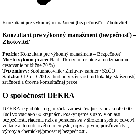
Konzultant pre výkonný manažment (bezpečnosť) – Zhotoviteľ
Konzultant pre výkonný manažment (bezpečnosť) –
Zhotoviteľ
Pozícia:
Konzultant pre výkonný manažment – Bezpečnosť
Miesto výkonu práce:
Na diaľku (vnútroštátne a medzinárodné
cestovanie približne 70 %)
Typ zmluvy:
Spolupracovník / Zmluvný partner / SZČO
Sadzba:
€125 – €200 za hodinu v závislosti od lokality, skúseností,
zručností a úrovne konzultačnej praxe
O spoločnosti DEKRA
DEKRA je globálna organizácia zamestnávajúca viac ako 49 000
ľudí vo viac ako 60 krajinách. Poskytujeme služby v oblasti
bezpečnosti, riadenia rizík a poradenstva v širokom spektre odvetví
vrátane automobilového priemyslu, ropy a plynu, poisťovníctva,
výroby a chemickej/procesnej bezpečnosti.