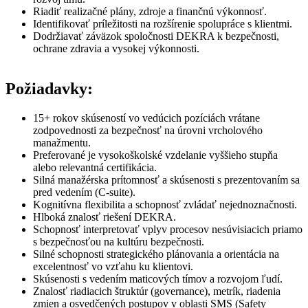
Riadiť realizačné plány, zdroje a finančnú výkonnosť.
Identifikovať príležitosti na rozšírenie spolupráce s klientmi.
Dodržiavať záväzok spoločnosti DEKRA k bezpečnosti,
ochrane zdravia a vysokej výkonnosti.
Požiadavky:
15+ rokov skúseností vo vedúcich pozíciách vrátane
zodpovednosti za bezpečnosť na úrovni vrcholového
manažmentu.
Preferované je vysokoškolské vzdelanie vyššieho stupňa
alebo relevantná certifikácia.
Silná manažérska prítomnosť a skúsenosti s prezentovaním sa
pred vedením (C-suite).
Kognitívna flexibilita a schopnosť zvládať nejednoznačnosti.
Hlboká znalosť riešení DEKRA.
Schopnosť interpretovať vplyv procesov nesúvisiacich priamo
s bezpečnosťou na kultúru bezpečnosti.
Silné schopnosti strategického plánovania a orientácia na
excelentnosť vo vzťahu ku klientovi.
Skúsenosti s vedením maticových tímov a rozvojom ľudí.
Znalosť riadiacich štruktúr (governance), metrík, riadenia
zmien a osvedčených postupov v oblasti SMS (Safety