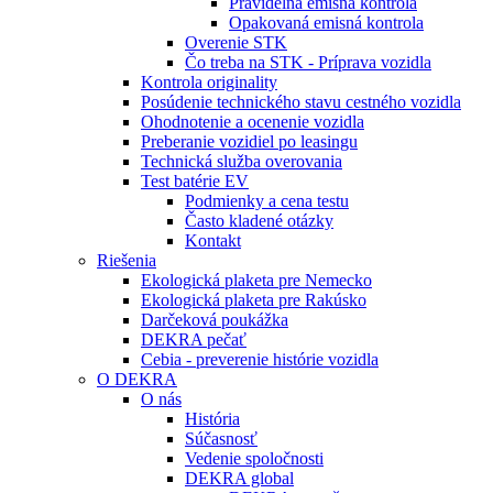
Pravidelná emisná kontrola
Opakovaná emisná kontrola
Overenie STK
Čo treba na STK - Príprava vozidla
Kontrola originality
Posúdenie technického stavu cestného vozidla
Ohodnotenie a ocenenie vozidla
Preberanie vozidiel po leasingu
Technická služba overovania
Test batérie EV
Podmienky a cena testu
Často kladené otázky
Kontakt
Riešenia
Ekologická plaketa pre Nemecko
Ekologická plaketa pre Rakúsko
Darčeková poukážka
DEKRA pečať
Cebia - preverenie histórie vozidla
O DEKRA
O nás
História
Súčasnosť
Vedenie spoločnosti
DEKRA global