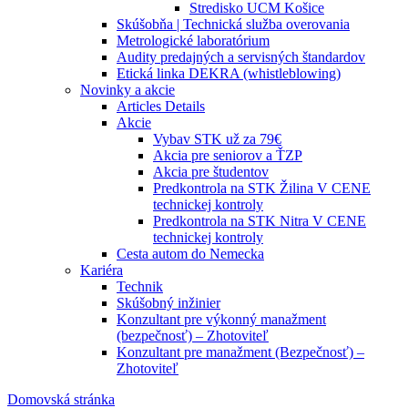
Stredisko UCM Košice
Skúšobňa | Technická služba overovania
Metrologické laboratórium
Audity predajných a servisných štandardov
Etická linka DEKRA (whistleblowing)
Novinky a akcie
Articles Details
Akcie
Vybav STK už za 79€
Akcia pre seniorov a ŤZP
Akcia pre študentov
Predkontrola na STK Žilina V CENE
technickej kontroly
Predkontrola na STK Nitra V CENE
technickej kontroly
Cesta autom do Nemecka
Kariéra
Technik
Skúšobný inžinier
Konzultant pre výkonný manažment
(bezpečnosť) – Zhotoviteľ
Konzultant pre manažment (Bezpečnosť) –
Zhotoviteľ
Domovská stránka