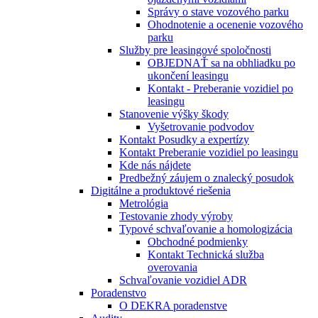
Správy o stave vozového parku
Ohodnotenie a ocenenie vozového
parku
Služby pre leasingové spoločnosti
OBJEDNAŤ sa na obhliadku po
ukončení leasingu
Kontakt - Preberanie vozidiel po
leasingu
Stanovenie výšky škody
Vyšetrovanie podvodov
Kontakt Posudky a expertízy
Kontakt Preberanie vozidiel po leasingu
Kde nás nájdete
Predbežný záujem o znalecký posudok
Digitálne a produktové riešenia
Metrológia
Testovanie zhody výroby
Typové schvaľovanie a homologizácia
Obchodné podmienky
Kontakt Technická služba
overovania
Schvaľovanie vozidiel ADR
Poradenstvo
O DEKRA poradenstve