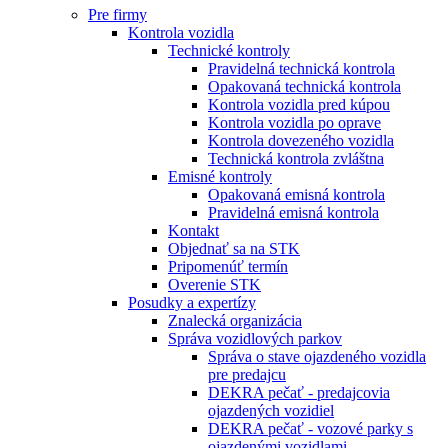
Pre firmy
Kontrola vozidla
Technické kontroly
Pravidelná technická kontrola
Opakovaná technická kontrola
Kontrola vozidla pred kúpou
Kontrola vozidla po oprave
Kontrola dovezeného vozidla
Technická kontrola zvláštna
Emisné kontroly
Opakovaná emisná kontrola
Pravidelná emisná kontrola
Kontakt
Objednať sa na STK
Pripomenúť termín
Overenie STK
Posudky a expertízy
Znalecká organizácia
Správa vozidlových parkov
Správa o stave ojazdeného vozidla
pre predajcu
DEKRA pečať - predajcovia
ojazdených vozidiel
DEKRA pečať - vozové parky s
ojazdenými vozidlami