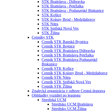
STK Bratislava - Dúbravka
STK Bratislava - Petržalka
STK Bratislava - Podunajské Biskupice
STK Košice
STK Krásny Brod - Medzilaborce
STK Nitra
STK Spišská Nová Ves
STK Žilina
Cenníky STK
Cenník STK Banská Bystrica
Cenník STK Bojnice
Cenník STK Bratislava Dúbravka
Cenník STK Bratislava Petržalka
Cennik STK Bratislava Podunajské
Biskupice
Cenník STK Košice
Cenník STK Krásny Brod - Medzilaborce
Cenník STK Nitra
Cenník STK Spišská Nová Ves
Cenník STK Žilina
Znalecká organizácia v odbore Cestná doprava
Obhliadky vozidiel po leasingu
Strediská UCM
Stredisko UCM Bratislava
Stredisko UCM Žilina