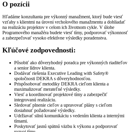
O pozícii
Hľadáme konzultanta pre výkonný manažment, ktorý bude viesť
vzťahy s klientmi na úrovni vrcholového manažmentu a dohliadať
na realizáciu projektov v celom ich životnom cykle. V úlohe
Programového manažéra budete viesť tímy, podporovať výkonnosť
a zabezpečovať vysoko efektívne výsledky poradenstva.
Kľúčové zodpovednosti:
Pôsobiť ako dôveryhodný poradca pre výkonných riaditeľov
a senior lídrov klienta.
Dodávať riešenia Executive Leading with Safety®
spoločnosti DEKRA s dôveryhodnosťou.
Prispôsobovať metodiky DEKRA cieľom klienta a
maximalizovať merateľné výsledky.
Viesť a koordinovať projektové tímy a zabezpečiť
integrovanú realizáciu.
Sledovať plnenie cieľov a upravovať plány s cieľom
dosiahnuť požadované výsledky.
Udržiavať silnú komunikáciu s vedením klienta a internými
tímami.
Poskytovať jasnú spätnú väzbu k výkonu a podporovať
rozvoj tímu.