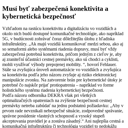
Musí byť zabezpečená konektivita a
kybernetická bezpečnosť
Vzhľadom na rastúcu konektivitu a digitalizáciu vo vozidlách a
okolo nich budú dostupné komunikačné technológie, ako napríklad
5G, v budúcnosti zohrávať čoraz dôležitejšiu úlohu z hľadiska
infraštruktúry. „Ak majú vozidlá komunikovať medzi sebou, ako aj
so semaformi alebo systémami riadenia dopravy, musí byť vždy
zabezpečená potrebná konektivita, pričom jedným z cieľov je, aby
aj zraniteľní účastníci cestnej premávky, ako sú chodci a cyklisti,
mohli využívať výhody prepojenej mobility. “, hovorí Fehlauer.
Stále sa zvyšujúca úroveň automatizácie vo vozidlách a zvyšujúca
sa konektivita podľa jeho názoru zvyšuje aj riziko elektronickej
manipulácie zvonku. Na zatvorenie brán pre kybernetické útoky je
potrebné čo najskôr prijať protiopatrenia – napríklad vo forme
holistického systému riadenia kybernetickej bezpečnosti.
Podľa názoru odborníka DEKRA však pri všetkých
optimalizačných opatreniach na zvýšenie bezpečnosti cestnej
premávky netreba zabúdať na jednu podstatnú požiadavku: „Aby v
prvom rade nevznikali nebezpečné situácie, zodpovedné správanie,
správne posúdenie vlastných schopností a vysoký stupeň
akceptovania pravidiel je a zostáva zásadný.“ Ani najlepšia cestná a
komunikačná infraštruktúra či technológia vozidiel to nedokážu