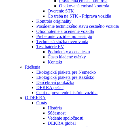
Pravidelná emisná kontrola
Opakovaná emisná kontrola
Overenie STK
Čo treba na STK - Príprava vozidla
Kontrola originality
Posúdenie technického stavu cestného vozidla
Ohodnotenie a ocenenie vozidla
Preberanie vozidiel po leasingu
Technická služba overovania
Test batérie EV
Podmienky a cena testu
Často kladené otázky
Kontakt
Riešenia
Ekologická plaketa pre Nemecko
Ekologická plaketa pre Rakúsko
Darčeková poukážka
DEKRA pečať
Cebia - preverenie histórie vozidla
O DEKRA
O nás
História
Súčasnosť
Vedenie spoločnosti
DEKRA global