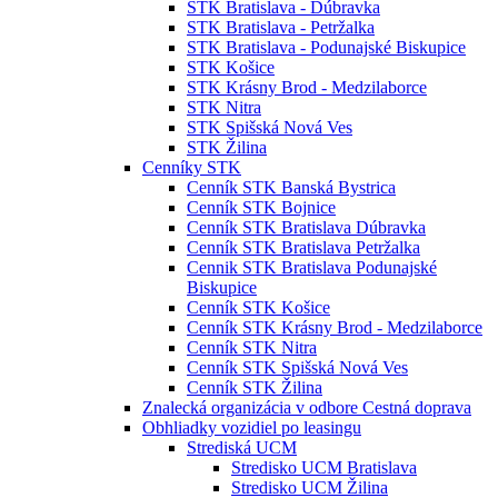
STK Bratislava - Dúbravka
STK Bratislava - Petržalka
STK Bratislava - Podunajské Biskupice
STK Košice
STK Krásny Brod - Medzilaborce
STK Nitra
STK Spišská Nová Ves
STK Žilina
Cenníky STK
Cenník STK Banská Bystrica
Cenník STK Bojnice
Cenník STK Bratislava Dúbravka
Cenník STK Bratislava Petržalka
Cennik STK Bratislava Podunajské
Biskupice
Cenník STK Košice
Cenník STK Krásny Brod - Medzilaborce
Cenník STK Nitra
Cenník STK Spišská Nová Ves
Cenník STK Žilina
Znalecká organizácia v odbore Cestná doprava
Obhliadky vozidiel po leasingu
Strediská UCM
Stredisko UCM Bratislava
Stredisko UCM Žilina