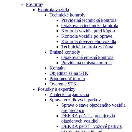
Pre firmy
Kontrola vozidla
Technické kontroly
Pravidelná technická kontrola
Opakovaná technická kontrola
Kontrola vozidla pred kúpou
Kontrola vozidla po oprave
Kontrola dovezeného vozidla
Technická kontrola zvláštna
Emisné kontroly
Opakovaná emisná kontrola
Pravidelná emisná kontrola
Kontakt
Objednať sa na STK
Pripomenúť termín
Overenie STK
Posudky a expertízy
Znalecká organizácia
Správa vozidlových parkov
Správa o stave ojazdeného vozidla
pre predajcu
DEKRA pečať - predajcovia
ojazdených vozidiel
DEKRA pečať - vozové parky s
ojazdenými vozidlami