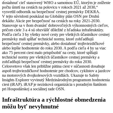
dosiahnuť cieľ stanovený WHO a samotnou EÚ, ktorým je zníženie
počtu úmrtí na cestách na polovicu v rokoch 2021 až 2030,“
vysvetlil odborník na bezpečnosť cestnej premávky DEKRA.
V tejto súvislosti poukázal na Globálny plán OSN pre Druhú
dekádu: Akcie pre bezpečnosť na cestách na roky 2021-2030.
Stanovuje sa v ňom dvanásť dobrovoľných výkonnostných cieľov,
pričom ciele 3 a 4 sú obzvlášť dôležité z hľadiska infraštruktúry.
Podľa cieľa 3 by všetky nové cesty pre všetkých účastníkov cestnej
premávky mali spĺňať technické normy, ktoré zohľadňujú
bezpečnosť cestnej premávky, alebo dosiahnuť trojhviezdičkové
alebo lepšie hodnotenie do roku 2030. A podľa cieľa 4 by sa viac
ako 75 percent ciest malo prispôsobiť na cesty, ktoré spĺňajú
technické normy pre všetkých účastníkov cestnej premávky a
zohľadňujú bezpečnosť cestnej premávky do roku 2030.
Celosvetovo však len približne pätina ciest v súčasnosti dosahuje
aspoň trojhviezdičkové hodnotenie pre chodcov, cyklistov a jazdcov
na motorových dvojkolesových vozidlách. Ukazuje to Safety
Insights Explorer vyvinutý Medzinárodným programom hodnotenia
ciest (iRAP). iRAP je nezisková organizácia s poradným štatútom
pri Hospodárskej a sociálnej rade OSN.
Infraštruktúra a rýchlostné obmedzenia
môžu byť nevyhnutné