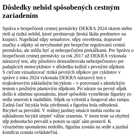
Dôsledky nehôd spôsobených cestným
zariadením
Správa o bezpečnosti cestnej premávky DEKRA 2024 okrem iného
rieši aj riziká nehôd, ktoré predstavuje široká škála predmetov na
krajnici. Napríklad stĺpy semaforov, stĺpy osvetlenia, dopravné
značky a stĺpiky sú nevyhnutné pre bezpečne regulovanú cestnú
premávku, ale môžu byť aj nebezpečnými prekážkami. Pre Správu o
bezpečnosti cestnej premávky za rok 2017 už DEKRA vykonala
nárazový test, aby pôsobivo demonštrovala nebezpečenstvo pre
padajúcich motocyklistov v dôsledku kolízií s pevnými stĺpikmi.
S cieľom vizualizovať riziká pevných stĺpikov pre cyklistov v
správe z roku 2024 vykonala DEKRA nárazový test s
trojkolesovým nákladným bicyklom – v porovnaní s identickým
testom s pružným plastovým stĺpikom. Pri náraze na pevný stĺpik
došlo k silnému spomaleniu, ktoré spôsobilo vymrštenie figuríny zo
sedla smerom k riadidlám. Stĺpik sa vylomil a fungoval ako rampa.
Zadná časť bicykla bola zdvihnutá a figurína bola odhodená.
Bicykel sa prevrátil. V reálnej jazdnej situácii mohla osoba na
nákladnom bicykli utrpieť vážne zranenia. V inom teste sa ohybný
stĺp jednoducho prevalil a potom sa opäť sám postavil. K
výraznému spomaleniu nedošlo, figurína zostala na sedle a jazdná
kondícia zostala ovládateľná.