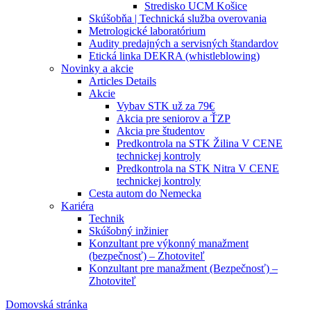
Stredisko UCM Košice
Skúšobňa | Technická služba overovania
Metrologické laboratórium
Audity predajných a servisných štandardov
Etická linka DEKRA (whistleblowing)
Novinky a akcie
Articles Details
Akcie
Vybav STK už za 79€
Akcia pre seniorov a ŤZP
Akcia pre študentov
Predkontrola na STK Žilina V CENE
technickej kontroly
Predkontrola na STK Nitra V CENE
technickej kontroly
Cesta autom do Nemecka
Kariéra
Technik
Skúšobný inžinier
Konzultant pre výkonný manažment
(bezpečnosť) – Zhotoviteľ
Konzultant pre manažment (Bezpečnosť) –
Zhotoviteľ
Domovská stránka