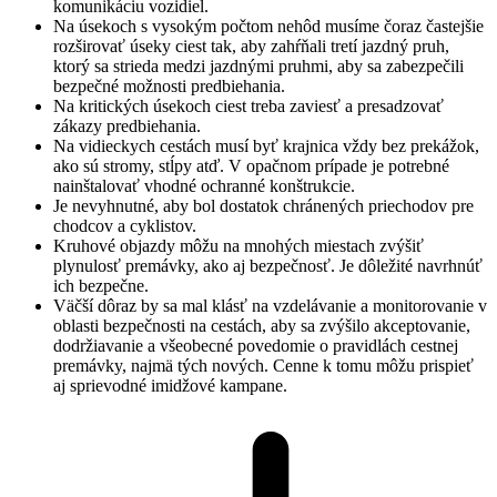
komunikáciu vozidiel.
Na úsekoch s vysokým počtom nehôd musíme čoraz častejšie
rozširovať úseky ciest tak, aby zahŕňali tretí jazdný pruh,
ktorý sa strieda medzi jazdnými pruhmi, aby sa zabezpečili
bezpečné možnosti predbiehania.
Na kritických úsekoch ciest treba zaviesť a presadzovať
zákazy predbiehania.
Na vidieckych cestách musí byť krajnica vždy bez prekážok,
ako sú stromy, stĺpy atď. V opačnom prípade je potrebné
nainštalovať vhodné ochranné konštrukcie.
Je nevyhnutné, aby bol dostatok chránených priechodov pre
chodcov a cyklistov.
Kruhové objazdy môžu na mnohých miestach zvýšiť
plynulosť premávky, ako aj bezpečnosť. Je dôležité navrhnúť
ich bezpečne.
Väčší dôraz by sa mal klásť na vzdelávanie a monitorovanie v
oblasti bezpečnosti na cestách, aby sa zvýšilo akceptovanie,
dodržiavanie a všeobecné povedomie o pravidlách cestnej
premávky, najmä tých nových. Cenne k tomu môžu prispieť
aj sprievodné imidžové kampane.