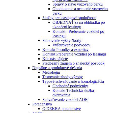
Správy o stave vozového parku
Ohodnotenie a ocenenie vozového
parku
Služby pre leasingové spoločnosti
OBJEDNAŤ sa na obhliadku po
ukončení leasingu
Kontakt - Preberanie vozidiel po
leasingu
Stanovenie výšky škody
Vyšetrovanie podvodov
Kontakt Posudky a expertízy
Kontakt Preberanie vozidiel po leasingu
Kde nás nájdete
Predbežný záujem o znalecký posudok
Digitálne a produktové riešenia
Metrológia
Testovanie zhody výroby
Typové schvaľovanie a homologizácia
Obchodné podmienky
Kontakt Technická služba
overovania
Schvaľovanie vozidiel ADR
Poradenstvo
O DEKRA poradenstve