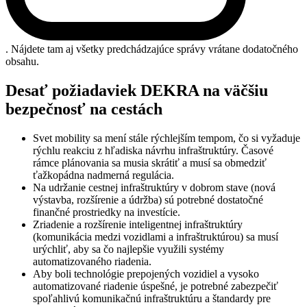
. Nájdete tam aj všetky predchádzajúce správy vrátane dodatočného
obsahu.
Desať požiadaviek DEKRA na väčšiu
bezpečnosť na cestách
Svet mobility sa mení stále rýchlejším tempom, čo si vyžaduje
rýchlu reakciu z hľadiska návrhu infraštruktúry. Časové
rámce plánovania sa musia skrátiť a musí sa obmedziť
ťažkopádna nadmerná regulácia.
Na udržanie cestnej infraštruktúry v dobrom stave (nová
výstavba, rozšírenie a údržba) sú potrebné dostatočné
finančné prostriedky na investície.
Zriadenie a rozšírenie inteligentnej infraštruktúry
(komunikácia medzi vozidlami a infraštruktúrou) sa musí
urýchliť, aby sa čo najlepšie využili systémy
automatizovaného riadenia.
Aby boli technológie prepojených vozidiel a vysoko
automatizované riadenie úspešné, je potrebné zabezpečiť
spoľahlivú komunikačnú infraštruktúru a štandardy pre