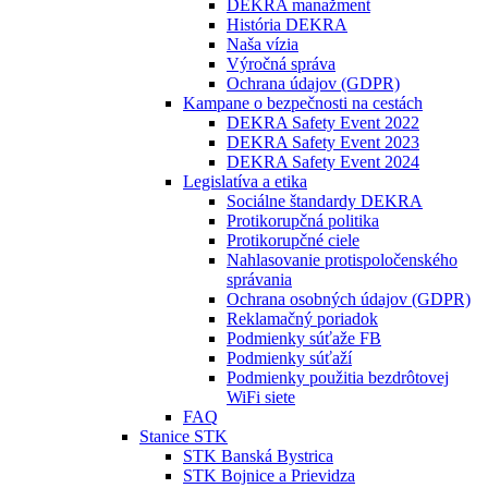
DEKRA manažment
História DEKRA
Naša vízia
Výročná správa
Ochrana údajov (GDPR)
Kampane o bezpečnosti na cestách
DEKRA Safety Event 2022
DEKRA Safety Event 2023
DEKRA Safety Event 2024
Legislatíva a etika
Sociálne štandardy DEKRA
Protikorupčná politika
Protikorupčné ciele
Nahlasovanie protispoločenského
správania
Ochrana osobných údajov (GDPR)
Reklamačný poriadok
Podmienky súťaže FB
Podmienky súťaží
Podmienky použitia bezdrôtovej
WiFi siete
FAQ
Stanice STK
STK Banská Bystrica
STK Bojnice a Prievidza