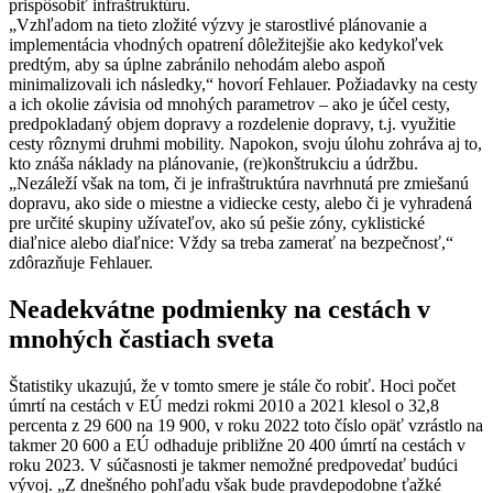
prispôsobiť infraštruktúru.
„Vzhľadom na tieto zložité výzvy je starostlivé plánovanie a
implementácia vhodných opatrení dôležitejšie ako kedykoľvek
predtým, aby sa úplne zabránilo nehodám alebo aspoň
minimalizovali ich následky,“ hovorí Fehlauer. Požiadavky na cesty
a ich okolie závisia od mnohých parametrov – ako je účel cesty,
predpokladaný objem dopravy a rozdelenie dopravy, t.j. využitie
cesty rôznymi druhmi mobility. Napokon, svoju úlohu zohráva aj to,
kto znáša náklady na plánovanie, (re)konštrukciu a údržbu.
„Nezáleží však na tom, či je infraštruktúra navrhnutá pre zmiešanú
dopravu, ako side o miestne a vidiecke cesty, alebo či je vyhradená
pre určité skupiny užívateľov, ako sú pešie zóny, cyklistické
diaľnice alebo diaľnice: Vždy sa treba zamerať na bezpečnosť,“
zdôrazňuje Fehlauer.
Neadekvátne podmienky na cestách v
mnohých častiach sveta
Štatistiky ukazujú, že v tomto smere je stále čo robiť. Hoci počet
úmrtí na cestách v EÚ medzi rokmi 2010 a 2021 klesol o 32,8
percenta z 29 600 na 19 900, v roku 2022 toto číslo opäť vzrástlo na
takmer 20 600 a EÚ odhaduje približne 20 400 úmrtí na cestách v
roku 2023. V súčasnosti je takmer nemožné predpovedať budúci
vývoj. „Z dnešného pohľadu však bude pravdepodobne ťažké