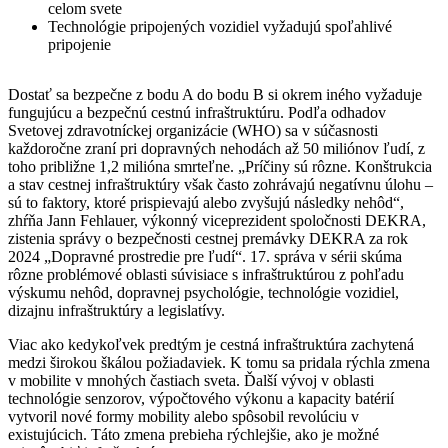
celom svete
Technológie pripojených vozidiel vyžadujú spoľahlivé
pripojenie
Dostať sa bezpečne z bodu A do bodu B si okrem iného vyžaduje
fungujúcu a bezpečnú cestnú infraštruktúru. Podľa odhadov
Svetovej zdravotníckej organizácie (WHO) sa v súčasnosti
každoročne zraní pri dopravných nehodách až 50 miliónov ľudí, z
toho približne 1,2 milióna smrteľne. „Príčiny sú rôzne. Konštrukcia
a stav cestnej infraštruktúry však často zohrávajú negatívnu úlohu –
sú to faktory, ktoré prispievajú alebo zvyšujú následky nehôd“,
zhŕňa Jann Fehlauer, výkonný viceprezident spoločnosti DEKRA,
zistenia správy o bezpečnosti cestnej premávky DEKRA za rok
2024 „Dopravné prostredie pre ľudí“. 17. správa v sérii skúma
rôzne problémové oblasti súvisiace s infraštruktúrou z pohľadu
výskumu nehôd, dopravnej psychológie, technológie vozidiel,
dizajnu infraštruktúry a legislatívy.
Viac ako kedykoľvek predtým je cestná infraštruktúra zachytená
medzi širokou škálou požiadaviek. K tomu sa pridala rýchla zmena
v mobilite v mnohých častiach sveta. Ďalší vývoj v oblasti
technológie senzorov, výpočtového výkonu a kapacity batérií
vytvoril nové formy mobility alebo spôsobil revolúciu v
existujúcich. Táto zmena prebieha rýchlejšie, ako je možné