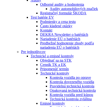
Audity
Odborné audity a hodnotenia
Audity automobilových značiek
Registračný formulár ŠKODA
Test batérie EV
Podmienky a cena testu
Často kladené otázky
Kontakt
DEKRA Newsletter o batériách
Nariadenie EÚ o batériách
Predbežné hodnotenie zhody podľa
nariadenia EÚ o batériách
Pre jednotlivcov
Technické a emisné kontroly
Objednať sa na STK
Cenník TK a EK
Pripomenúť termín
Technické kontroly
Kontrola vozidla po oprave
Kontrola dovezeného vozidla
Pravidelná technická kontrola
Opakovaná technická kontrola
Kontrola vozidla pred kúpou
Technická kontrola zvláštna
Emisné kontroly