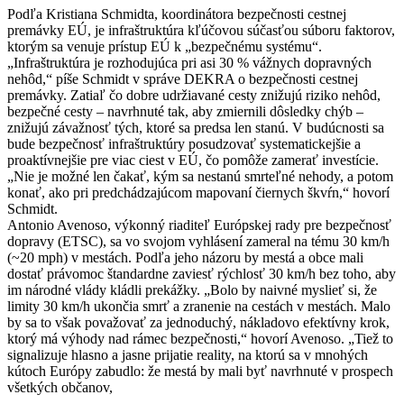
Podľa Kristiana Schmidta, koordinátora bezpečnosti cestnej
premávky EÚ, je infraštruktúra kľúčovou súčasťou súboru faktorov,
ktorým sa venuje prístup EÚ k „bezpečnému systému“.
„Infraštruktúra je rozhodujúca pri asi 30 % vážnych dopravných
nehôd,“ píše Schmidt v správe DEKRA o bezpečnosti cestnej
premávky. Zatiaľ čo dobre udržiavané cesty znižujú riziko nehôd,
bezpečné cesty – navrhnuté tak, aby zmiernili dôsledky chýb –
znižujú závažnosť tých, ktoré sa predsa len stanú. V budúcnosti sa
bude bezpečnosť infraštruktúry posudzovať systematickejšie a
proaktívnejšie pre viac ciest v EÚ, čo pomôže zamerať investície.
„Nie je možné len čakať, kým sa nestanú smrteľné nehody, a potom
konať, ako pri predchádzajúcom mapovaní čiernych škvŕn,“ hovorí
Schmidt.
Antonio Avenoso, výkonný riaditeľ Európskej rady pre bezpečnosť
dopravy (ETSC), sa vo svojom vyhlásení zameral na tému 30 km/h
(~20 mph) v mestách. Podľa jeho názoru by mestá a obce mali
dostať právomoc štandardne zaviesť rýchlosť 30 km/h bez toho, aby
im národné vlády kládli prekážky. „Bolo by naivné myslieť si, že
limity 30 km/h ukončia smrť a zranenie na cestách v mestách. Malo
by sa to však považovať za jednoduchý, nákladovo efektívny krok,
ktorý má výhody nad rámec bezpečnosti,“ hovorí Avenoso. „Tiež to
signalizuje hlasno a jasne prijatie reality, na ktorú sa v mnohých
kútoch Európy zabudlo: že mestá by mali byť navrhnuté v prospech
všetkých občanov,