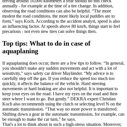
driving around 10,000 kilometers a year should do this check
annually - for example at the time of a tire change. In addition,
observing the road conditions can also be helpful. “The more
modest the road conditions, the more likely local puddles are to
form,” says Koch. According to the accident analyst, speed is also
an influencing factor. At speeds above 80 km/h, things start to feel
precarious - not even new tires can solve things then.
Top tips: What to do in case of
aquaplaning
If aquaplaning does occur, there are a few tips to follow. “In general,
you shouldn't make any sudden movements and act with a lot of
sensitivity,” says safety car driver Mayländer. “My advice is to
carefully step off the gas. If you reduce the speed too much too
quickly, it affects the balance of the vehicle. Hard steering
movements or hard braking are also not helpful. It is important to
keep your eyes on the road. I have my eyes on the road and then
steer where I want to go. But gently.” DEKRA expert Christian
Koch also recommends using the clutch or selecting level N on the
automatic transmission. “That way no more power is transferred.
Shifting down a gear in the automatic transmission, for example, can
be enough to make the car turn,” he says.
That's a lot to think about in such a high-stress situation. Moreover,