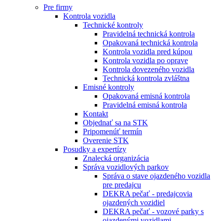
Pre firmy
Kontrola vozidla
Technické kontroly
Pravidelná technická kontrola
Opakovaná technická kontrola
Kontrola vozidla pred kúpou
Kontrola vozidla po oprave
Kontrola dovezeného vozidla
Technická kontrola zvláštna
Emisné kontroly
Opakovaná emisná kontrola
Pravidelná emisná kontrola
Kontakt
Objednať sa na STK
Pripomenúť termín
Overenie STK
Posudky a expertízy
Znalecká organizácia
Správa vozidlových parkov
Správa o stave ojazdeného vozidla
pre predajcu
DEKRA pečať - predajcovia
ojazdených vozidiel
DEKRA pečať - vozové parky s
ojazdenými vozidlami