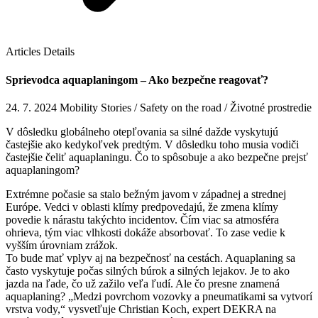
Articles Details
Sprievodca aquaplaningom – Ako bezpečne reagovať?
24. 7. 2024
Mobility Stories / Safety on the road / Životné prostredie
V dôsledku globálneho otepľovania sa silné dažde vyskytujú
častejšie ako kedykoľvek predtým. V dôsledku toho musia vodiči
častejšie čeliť aquaplaningu. Čo to spôsobuje a ako bezpečne prejsť
aquaplaningom?
Extrémne počasie sa stalo bežným javom v západnej a strednej
Európe. Vedci v oblasti klímy predpovedajú, že zmena klímy
povedie k nárastu takýchto incidentov. Čím viac sa atmosféra
ohrieva, tým viac vlhkosti dokáže absorbovať. To zase vedie k
vyšším úrovniam zrážok.
To bude mať vplyv aj na bezpečnosť na cestách. Aquaplaning sa
často vyskytuje počas silných búrok a silných lejakov. Je to ako
jazda na ľade, čo už zažilo veľa ľudí. Ale čo presne znamená
aquaplaning? „Medzi povrchom vozovky a pneumatikami sa vytvorí
vrstva vody,“ vysvetľuje Christian Koch, expert DEKRA na