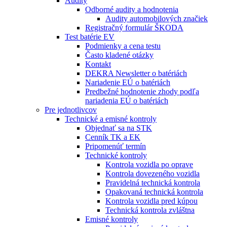
Audity
Odborné audity a hodnotenia
Audity automobilových značiek
Registračný formulár ŠKODA
Test batérie EV
Podmienky a cena testu
Často kladené otázky
Kontakt
DEKRA Newsletter o batériách
Nariadenie EÚ o batériách
Predbežné hodnotenie zhody podľa
nariadenia EÚ o batériách
Pre jednotlivcov
Technické a emisné kontroly
Objednať sa na STK
Cenník TK a EK
Pripomenúť termín
Technické kontroly
Kontrola vozidla po oprave
Kontrola dovezeného vozidla
Pravidelná technická kontrola
Opakovaná technická kontrola
Kontrola vozidla pred kúpou
Technická kontrola zvláštna
Emisné kontroly