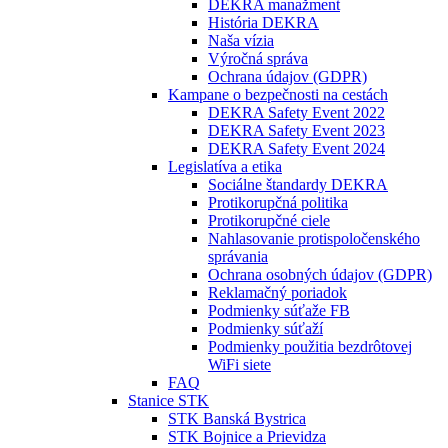
DEKRA manažment
História DEKRA
Naša vízia
Výročná správa
Ochrana údajov (GDPR)
Kampane o bezpečnosti na cestách
DEKRA Safety Event 2022
DEKRA Safety Event 2023
DEKRA Safety Event 2024
Legislatíva a etika
Sociálne štandardy DEKRA
Protikorupčná politika
Protikorupčné ciele
Nahlasovanie protispoločenského
správania
Ochrana osobných údajov (GDPR)
Reklamačný poriadok
Podmienky súťaže FB
Podmienky súťaží
Podmienky použitia bezdrôtovej
WiFi siete
FAQ
Stanice STK
STK Banská Bystrica
STK Bojnice a Prievidza