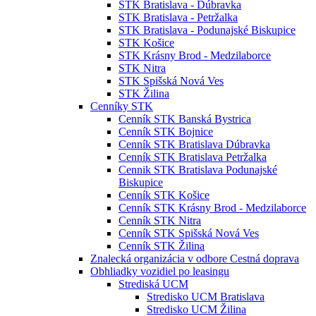
STK Bratislava - Dúbravka
STK Bratislava - Petržalka
STK Bratislava - Podunajské Biskupice
STK Košice
STK Krásny Brod - Medzilaborce
STK Nitra
STK Spišská Nová Ves
STK Žilina
Cenníky STK
Cenník STK Banská Bystrica
Cenník STK Bojnice
Cenník STK Bratislava Dúbravka
Cenník STK Bratislava Petržalka
Cennik STK Bratislava Podunajské
Biskupice
Cenník STK Košice
Cenník STK Krásny Brod - Medzilaborce
Cenník STK Nitra
Cenník STK Spišská Nová Ves
Cenník STK Žilina
Znalecká organizácia v odbore Cestná doprava
Obhliadky vozidiel po leasingu
Strediská UCM
Stredisko UCM Bratislava
Stredisko UCM Žilina