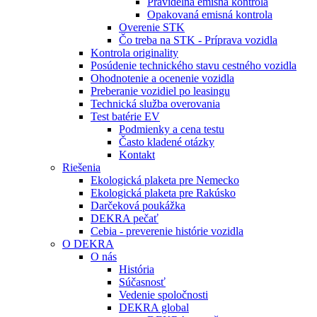
Pravidelná emisná kontrola
Opakovaná emisná kontrola
Overenie STK
Čo treba na STK - Príprava vozidla
Kontrola originality
Posúdenie technického stavu cestného vozidla
Ohodnotenie a ocenenie vozidla
Preberanie vozidiel po leasingu
Technická služba overovania
Test batérie EV
Podmienky a cena testu
Často kladené otázky
Kontakt
Riešenia
Ekologická plaketa pre Nemecko
Ekologická plaketa pre Rakúsko
Darčeková poukážka
DEKRA pečať
Cebia - preverenie histórie vozidla
O DEKRA
O nás
História
Súčasnosť
Vedenie spoločnosti
DEKRA global