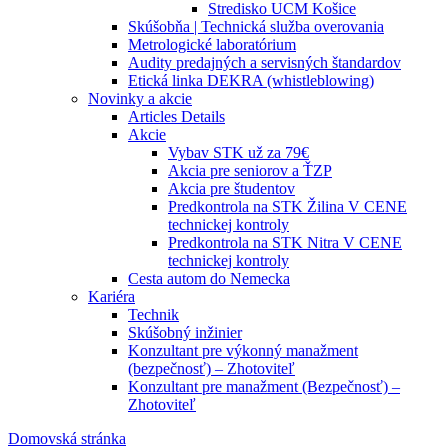
Stredisko UCM Košice
Skúšobňa | Technická služba overovania
Metrologické laboratórium
Audity predajných a servisných štandardov
Etická linka DEKRA (whistleblowing)
Novinky a akcie
Articles Details
Akcie
Vybav STK už za 79€
Akcia pre seniorov a ŤZP
Akcia pre študentov
Predkontrola na STK Žilina V CENE
technickej kontroly
Predkontrola na STK Nitra V CENE
technickej kontroly
Cesta autom do Nemecka
Kariéra
Technik
Skúšobný inžinier
Konzultant pre výkonný manažment
(bezpečnosť) – Zhotoviteľ
Konzultant pre manažment (Bezpečnosť) –
Zhotoviteľ
Domovská stránka