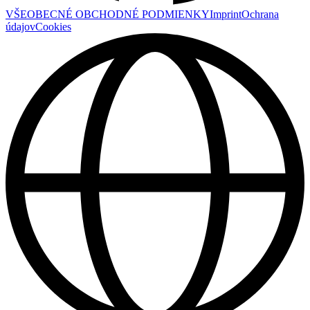
VŠEOBECNÉ OBCHODNÉ PODMIENKY
Imprint
Ochrana
údajov
Cookies