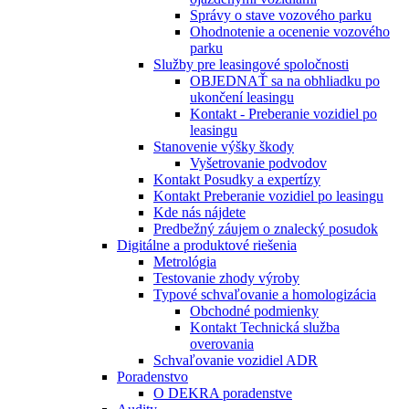
Správy o stave vozového parku
Ohodnotenie a ocenenie vozového
parku
Služby pre leasingové spoločnosti
OBJEDNAŤ sa na obhliadku po
ukončení leasingu
Kontakt - Preberanie vozidiel po
leasingu
Stanovenie výšky škody
Vyšetrovanie podvodov
Kontakt Posudky a expertízy
Kontakt Preberanie vozidiel po leasingu
Kde nás nájdete
Predbežný záujem o znalecký posudok
Digitálne a produktové riešenia
Metrológia
Testovanie zhody výroby
Typové schvaľovanie a homologizácia
Obchodné podmienky
Kontakt Technická služba
overovania
Schvaľovanie vozidiel ADR
Poradenstvo
O DEKRA poradenstve