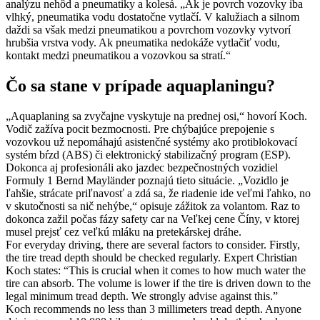
analýzu nehôd a pneumatiky a kolesá. „Ak je povrch vozovky iba
vlhký, pneumatika vodu dostatočne vytlačí. V kalužiach a silnom
daždi sa však medzi pneumatikou a povrchom vozovky vytvorí
hrubšia vrstva vody. Ak pneumatika nedokáže vytlačiť vodu,
kontakt medzi pneumatikou a vozovkou sa stratí.“
Čo sa stane v prípade aquaplaningu?
„Aquaplaning sa zvyčajne vyskytuje na prednej osi,“ hovorí Koch.
Vodič zažíva pocit bezmocnosti. Pre chýbajúce prepojenie s
vozovkou už nepomáhajú asistenčné systémy ako protiblokovací
systém bŕzd (ABS) či elektronický stabilizačný program (ESP).
Dokonca aj profesionáli ako jazdec bezpečnostných vozidiel
Formuly 1 Bernd Mayländer poznajú tieto situácie. „Vozidlo je
ľahšie, strácate priľnavosť a zdá sa, že riadenie ide veľmi ľahko, no
v skutočnosti sa nič nehýbe,“ opisuje zážitok za volantom. Raz to
dokonca zažil počas fázy safety car na Veľkej cene Číny, v ktorej
musel prejsť cez veľkú mláku na pretekárskej dráhe.
For everyday driving, there are several factors to consider. Firstly,
the tire tread depth should be checked regularly. Expert Christian
Koch states: “This is crucial when it comes to how much water the
tire can absorb. The volume is lower if the tire is driven down to the
legal minimum tread depth. We strongly advise against this.”
Koch recommends no less than 3 millimeters tread depth. Anyone