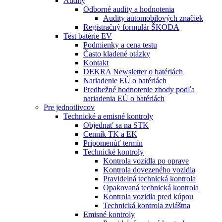
Audity
Odborné audity a hodnotenia
Audity automobilových značiek
Registračný formulár ŠKODA
Test batérie EV
Podmienky a cena testu
Často kladené otázky
Kontakt
DEKRA Newsletter o batériách
Nariadenie EÚ o batériách
Predbežné hodnotenie zhody podľa
nariadenia EÚ o batériách
Pre jednotlivcov
Technické a emisné kontroly
Objednať sa na STK
Cenník TK a EK
Pripomenúť termín
Technické kontroly
Kontrola vozidla po oprave
Kontrola dovezeného vozidla
Pravidelná technická kontrola
Opakovaná technická kontrola
Kontrola vozidla pred kúpou
Technická kontrola zvláštna
Emisné kontroly