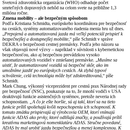
Svetová zdravotnícka organizácia (WHO) odhaduje počet
smrteľných dopravných nehôd na celom svete na približne 1,3
milióna ročne.
Zmena mobility – ale bezpečným spôsobom
Podľa Kristiana Schmidta, európskeho koordinátora pre bezpečnosť
na cestách, systémy automatizovaného riadenia menia hru už dnes.
„
Prepojená a automatizovaná jazda má veľký potenciál prispieť k
bezpečnejšej a dostupnejšej mobilite
,“ píše Schmidt v správe
DEKRA o bezpečnosti cestnej premávky. Podľa jeho názoru sa
však objavujú nové výzvy – napríklad v súvislosti s kybernetickou
bezpečnosťou, ako aj bezpečnou prevádzkou vysoko
automatizovaných vozidiel v zmiešanej premávke. „
Musíme sa
uistiť, že automatizované vozidlá sú bezpečné skôr, ako im
umožníme jazdiť po európskych cestách. Ak zlyhá typové
schválenie, celá technológia môže byť zdiskreditovaná
,“ píše
Schmidt.
Mark Chung, výkonný viceprezident pre cestnú prax Národnej rady
pre bezpečnosť (NSC), poukazuje na to, že mnohí vodiči v USA
deaktivujú funkcie asistenčných systémov, pretože neveria ich
schopnostiam.
„A čo je ešte horšie, sú aj takí, ktorí sa na tieto
funkcie príliš spoliehajú kvôli nepochopeniu ich schopností. K
tomuto zmätku prispievajú aj výrobcovia OEM, ktorí vnímajú
funkcie ADAS ako prvky, ktoré odlišujú značky, a používajú príliš
kreatívnu marketingovú nomenklatúru ADAS. Stručne povedané,
ADAS by mal urobiť jazdu bezpečnejšou a menej komplexnou. K