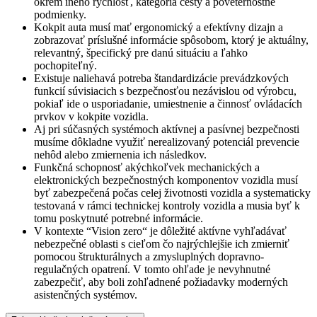
okrem iného rýchlosť, kategória cesty a poveternostné
podmienky.
Kokpit auta musí mať ergonomický a efektívny dizajn a
zobrazovať príslušné informácie spôsobom, ktorý je aktuálny,
relevantný, špecifický pre danú situáciu a ľahko
pochopiteľný.
Existuje naliehavá potreba štandardizácie prevádzkových
funkcií súvisiacich s bezpečnosťou nezávislou od výrobcu,
pokiaľ ide o usporiadanie, umiestnenie a činnosť ovládacích
prvkov v kokpite vozidla.
Aj pri súčasných systémoch aktívnej a pasívnej bezpečnosti
musíme dôkladne využiť nerealizovaný potenciál prevencie
nehôd alebo zmiernenia ich následkov.
Funkčná schopnosť akýchkoľvek mechanických a
elektronických bezpečnostných komponentov vozidla musí
byť zabezpečená počas celej životnosti vozidla a systematicky
testovaná v rámci technickej kontroly vozidla a musia byť k
tomu poskytnuté potrebné informácie.
V kontexte “Vision zero“ je dôležité aktívne vyhľadávať
nebezpečné oblasti s cieľom čo najrýchlejšie ich zmierniť
pomocou štrukturálnych a zmysluplných dopravno-
regulačných opatrení. V tomto ohľade je nevyhnutné
zabezpečiť, aby boli zohľadnené požiadavky moderných
asistenčných systémov.