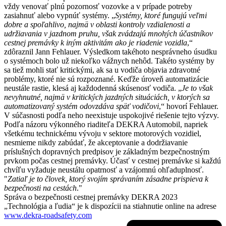
vždy venovať plnú pozornosť vozovke a v prípade potreby
zasiahnuť alebo vypnúť systémy. „
Systémy, ktoré fungujú veľmi
dobre a spoľahlivo, najmä v oblasti kontroly vzdialenosti a
udržiavania v jazdnom pruhu, však zvádzajú mnohých účastníkov
cestnej premávky k iným aktivitám ako je riadenie vozidla
,“
zdôraznil Jann Fehlauer. Výsledkom takéhoto nesprávneho úsudku
o systémoch bolo už niekoľko vážnych nehôd. Takéto systémy by
sa tiež mohli stať kritickými, ak sa u vodiča objavia zdravotné
problémy, ktoré nie sú rozpoznané. Keďže úroveň automatizácie
neustále rastie, klesá aj každodenná skúsenosť vodiča. „
Je to však
nevyhnutné, najmä v kritických jazdných situáciách, v ktorých sa
automatizovaný systém odovzdáva späť vodičovi
,“ hovorí Fehlauer.
V súčasnosti podľa neho neexistuje uspokojivé riešenie tejto výzvy.
Podľa názoru výkonného riaditeľa DEKRA Automobil, napriek
všetkému technickému vývoju v sektore motorových vozidiel,
nesmieme nikdy zabúdať, že akceptovanie a dodržiavanie
príslušných dopravných predpisov je základným bezpečnostným
prvkom počas cestnej premávky. Účasť v cestnej premávke si každú
chvíľu vyžaduje neustálu opatrnosť a vzájomnú ohľaduplnosť.
"
Zatiaľ je to človek, ktorý svojím správaním zásadne prispieva k
bezpečnosti na cestách
."
Správa o bezpečnosti cestnej premávky DEKRA 2023
„Technológia a ľudia“ je k dispozícii na stiahnutie online na adrese
www.dekra-roadsafety.com