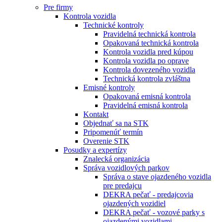
Pre firmy
Kontrola vozidla
Technické kontroly
Pravidelná technická kontrola
Opakovaná technická kontrola
Kontrola vozidla pred kúpou
Kontrola vozidla po oprave
Kontrola dovezeného vozidla
Technická kontrola zvláštna
Emisné kontroly
Opakovaná emisná kontrola
Pravidelná emisná kontrola
Kontakt
Objednať sa na STK
Pripomenúť termín
Overenie STK
Posudky a expertízy
Znalecká organizácia
Správa vozidlových parkov
Správa o stave ojazdeného vozidla
pre predajcu
DEKRA pečať - predajcovia
ojazdených vozidiel
DEKRA pečať - vozové parky s
ojazdenými vozidlami