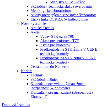
Stredisko UCM Košice
Skúšobňa | Technická služba overovania
Metrologické laboratórium
Audity predajných a servisných štandardov
Etická linka DEKRA (whistleblowing)
Novinky a akcie
Articles Details
Akcie
Vybav STK už za 79€
Akcia pre seniorov a ŤZP
Akcia pre študentov
Predkontrola na STK Žilina V CENE
technickej kontroly
Predkontrola na STK Nitra V CENE
technickej kontroly
Cesta autom do Nemecka
Kariéra
Technik
Skúšobný inžinier
Konzultant pre výkonný manažment
(bezpečnosť) – Zhotoviteľ
Konzultant pre manažment (Bezpečnosť) –
Zhotoviteľ
Domovská stránka