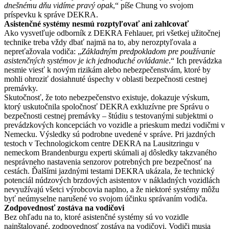
dnešnému dňu vidíme pravý opak
,“ píše Chung vo svojom
príspevku k správe DEKRA.
Asistenčné systémy nesmú rozptyľovať ani zahlcovať
Ako vysvetľuje odborník z DEKRA Fehlauer, pri všetkej užitočnej
technike treba vždy dbať najmä na to, aby nerozptyľovala a
nepreťažovala vodiča: „
Základným predpokladom pre používanie
asistenčných systémov je ich jednoduché ovládanie
.“ Ich prevádzka
nesmie viesť k novým rizikám alebo nebezpečenstvám, ktoré by
mohli ohroziť dosiahnuté úspechy v oblasti bezpečnosti cestnej
premávky.
Skutočnosť, že toto nebezpečenstvo existuje, dokazuje výskum,
ktorý uskutočnila spoločnosť DEKRA exkluzívne pre Správu o
bezpečnosti cestnej premávky – štúdiu s testovanými subjektmi o
prevádzkových koncepciách vo vozidle a prieskum medzi vodičmi v
Nemecku. Výsledky sú podrobne uvedené v správe. Pri jazdných
testoch v Technologickom centre DEKRA na Lausitzringu v
nemeckom Brandenburgu experti skúmali aj dôsledky takzvaného
nesprávneho nastavenia senzorov potrebných pre bezpečnosť na
cestách. Ďalšími jazdnými testami DEKRA ukázala, že technický
potenciál núdzových brzdových asistentov v nákladných vozidlách
nevyužívajú všetci výrobcovia naplno, a že niektoré systémy môžu
byť neúmyselne narušené vo svojom účinku správaním vodiča.
Zodpovednosť zostáva na vodičovi
Bez ohľadu na to, ktoré asistenčné systémy sú vo vozidle
nainštalované, zodpovednosť zostáva na vodičovi. Vodiči musia