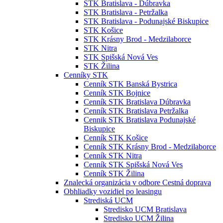
STK Bratislava - Dúbravka
STK Bratislava - Petržalka
STK Bratislava - Podunajské Biskupice
STK Košice
STK Krásny Brod - Medzilaborce
STK Nitra
STK Spišská Nová Ves
STK Žilina
Cenníky STK
Cenník STK Banská Bystrica
Cenník STK Bojnice
Cenník STK Bratislava Dúbravka
Cenník STK Bratislava Petržalka
Cennik STK Bratislava Podunajské
Biskupice
Cenník STK Košice
Cenník STK Krásny Brod - Medzilaborce
Cenník STK Nitra
Cenník STK Spišská Nová Ves
Cenník STK Žilina
Znalecká organizácia v odbore Cestná doprava
Obhliadky vozidiel po leasingu
Strediská UCM
Stredisko UCM Bratislava
Stredisko UCM Žilina