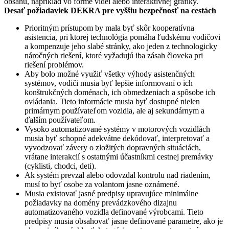
obsahu, napríklad vo forme videí alebo interaktívnej grafiky.
Desať požiadaviek DEKRA pre vyššiu bezpečnosť na cestách
Prioritným prístupom by mala byť skôr kooperatívna
asistencia, pri ktorej technológia pomáha ľudskému vodičovi
a kompenzuje jeho slabé stránky, ako jeden z technologicky
náročných riešení, ktoré vyžadujú iba zásah človeka pri
riešení problémov.
Aby bolo možné využiť všetky výhody asistenčných
systémov, vodiči musia byť lepšie informovaní o ich
konštrukčných doménach, ich obmedzeniach a spôsobe ich
ovládania. Tieto informácie musia byť dostupné nielen
primárnym používateľom vozidla, ale aj sekundárnym a
ďalším používateľom.
Vysoko automatizované systémy v motorových vozidlách
musia byť schopné adekvátne dekódovať, interpretovať a
vyvodzovať závery o zložitých dopravných situáciách,
vrátane interakcií s ostatnými účastníkmi cestnej premávky
(cyklisti, chodci, deti).
Ak systém prevzal alebo odovzdal kontrolu nad riadením,
musí to byť osobe za volantom jasne oznámené.
Musia existovať jasné predpisy upravujúce minimálne
požiadavky na domény prevádzkového dizajnu
automatizovaného vozidla definované výrobcami. Tieto
predpisy musia obsahovať jasne definované parametre, ako je