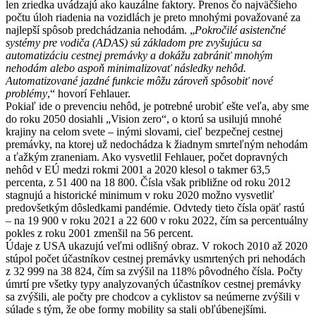
len zriedka uvádzajú ako kauzálne faktory. Prenos čo najväčšieho
počtu úloh riadenia na vozidlách je preto mnohými považované za
najlepší spôsob predchádzania nehodám. „
Pokročilé asistenčné
systémy pre vodiča (ADAS) sú základom pre zvyšujúcu sa
automatizáciu cestnej premávky a dokážu zabrániť mnohým
nehodám alebo aspoň minimalizovať následky nehôd.
Automatizované jazdné funkcie môžu zároveň spôsobiť nové
problémy
,“ hovorí Fehlauer.
Pokiaľ ide o prevenciu nehôd, je potrebné urobiť ešte veľa, aby sme
do roku 2050 dosiahli „Vision zero“, o ktorú sa usilujú mnohé
krajiny na celom svete – inými slovami, cieľ bezpečnej cestnej
premávky, na ktorej už nedochádza k žiadnym smrteľným nehodám
a ťažkým zraneniam. Ako vysvetlil Fehlauer, počet dopravných
nehôd v EÚ medzi rokmi 2001 a 2020 klesol o takmer 63,5
percenta, z 51 400 na 18 800. Čísla však približne od roku 2012
stagnujú a historické minimum v roku 2020 možno vysvetliť
predovšetkým dôsledkami pandémie. Odvtedy tieto čísla opäť rastú
– na 19 900 v roku 2021 a 22 600 v roku 2022, čím sa percentuálny
pokles z roku 2001 zmenšil na 56 percent.
Údaje z USA ukazujú veľmi odlišný obraz. V rokoch 2010 až 2020
stúpol počet účastníkov cestnej premávky usmrtených pri nehodách
z 32 999 na 38 824, čím sa zvýšil na 118% pôvodného čísla. Počty
úmrtí pre všetky typy analyzovaných účastníkov cestnej premávky
sa zvýšili, ale počty pre chodcov a cyklistov sa neúmerne zvýšili v
súlade s tým, že obe formy mobility sa stali obľúbenejšími.