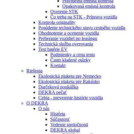
Pravidelná emisná kontrola
Opakovaná emisná kontrola
Overenie STK
Čo treba na STK - Príprava vozidla
Kontrola originality
Posúdenie technického stavu cestného vozidla
Ohodnotenie a ocenenie vozidla
Preberanie vozidiel po leasingu
Technická služba overovania
Test batérie EV
Podmienky a cena testu
Často kladené otázky
Kontakt
Riešenia
Ekologická plaketa pre Nemecko
Ekologická plaketa pre Rakúsko
Darčeková poukážka
DEKRA pečať
Cebia - preverenie histórie vozidla
O DEKRA
O nás
História
Súčasnosť
Vedenie spoločnosti
DEKRA global