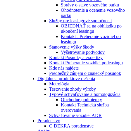
Správy o stave vozového parku
Ohodnotenie a ocenenie vozového
parku
Služby pre leasingové spoločnosti
OBJEDNAŤ sa na obhliadku po
ukončení leasingu
Kontakt - Preberanie vozidiel po
leasingu
Stanovenie výšky škody
Vyšetrovanie podvodov
Kontakt Posudky a expertízy
Kontakt Preberanie vozidiel po leasingu
Kde nás nájdete
Predbežný záujem o znalecký posudok
Digitálne a produktové riešenia
Metrológia
Testovanie zhody výroby
Typové schvaľovanie a homologizácia
Obchodné podmienky
Kontakt Technická služba
overovania
Schvaľovanie vozidiel ADR
Poradenstvo
O DEKRA poradenstve