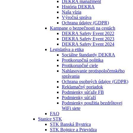
DEKRA manažment
História DEKRA
Naša vízia
Výročná správa
Ochrana údajov (GDPR)
Kampane o bezpečnosti na cestách
DEKRA Safety Event 2022
DEKRA Safety Event 2023
DEKRA Safety Event 2024
Legislatíva a etika
Sociálne štandardy DEKRA
Protikorupčná politika
Protikorupčné ciele
Nahlasovanie protispoločenského
správania
Ochrana osobných údajov (GDPR)
Reklamačný poriadok
Podmienky súťaže FB
Podmienky súťaží
Podmienky použitia bezdrôtovej
WiFi siete
FAQ
Stanice STK
STK Banská Bystrica
STK Bojnice a Prievidza