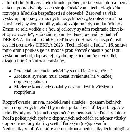
automobilu. Softvéry a elektronika preberajú stále viac úloh a menia
autá na pohyblivé high-tech stroje. Očakávania technologického
rozvoja z hľadiska bezpečnosti sú obrovské. Zároveň sa však
vyskytujú aj obavy z možných nových rizík. „Je dôležité mať na
pamäti celý systém mobility, ako aj vzájomnú dynamiku účinkov.
Zmení sa rola vodiča a s ňou aj celkový systém rozhrania človek-
stroj vo vozidle“, zdôrazňuje Jann Fehlauer, generálny riaditeľ
DEKRA Automobil GmbH, keď hovorí o Správe o bezpečnosti
cestnej premávky DEKRA 2023 „Technológia a ľudia“. 16. správa
tohto druhu poukazuje na mnohé problémové oblasti z pohľadu
výskumu nehôd, dopravnej psychológie, technológie vozidiel,
dizajnu infraštruktúry a legislatívy.
Potenciál prevencie nehôd by sa mal lepšie využívať
Zložitosť systému musí zostať zvládnuteľná v každej
dopravnej situácii
Moderné koncepcie obsluhy nesmú viesť k väčšiemu
rozptýleniu
Rozptyľovanie, únava, neočakávané situácie – zoznam bežných
príčin dopravných nehôd by mohol pokračovať ďalej a ďalej. Ale
tieto dôvody majú jedného spoločného menovateľa: ľudský faktor.
Podľa policajných správ o dopravných nehodách sa takmer všetky
dopravné nehody dajú vysvetliť ľudským (ne)správaním.
Nedostatky v infraštruktúre alebo dokonca nedostatky technológií sa