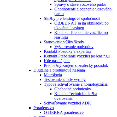
Správy o stave vozového parku
Ohodnotenie a ocenenie vozového
parku
Služby pre leasingové spoločnosti
OBJEDNAŤ sa na obhliadku po
ukončení leasingu
Kontakt - Preberanie vozidiel po
leasingu
Stanovenie výšky škody
Vyšetrovanie podvodov
Kontakt Posudky a expertízy
Kontakt Preberanie vozidiel po leasingu
Kde nás nájdete
Predbežný záujem o znalecký posudok
Digitálne a produktové riešenia
Metrológia
Testovanie zhody výroby
Typové schvaľovanie a homologizácia
Obchodné podmienky
Kontakt Technická služba
overovania
Schvaľovanie vozidiel ADR
Poradenstvo
O DEKRA poradenstve