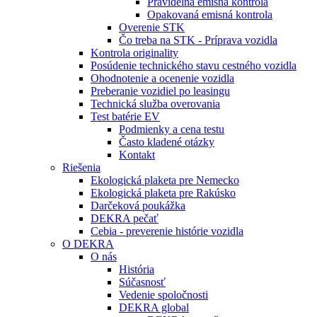
Pravidelná emisná kontrola
Opakovaná emisná kontrola
Overenie STK
Čo treba na STK - Príprava vozidla
Kontrola originality
Posúdenie technického stavu cestného vozidla
Ohodnotenie a ocenenie vozidla
Preberanie vozidiel po leasingu
Technická služba overovania
Test batérie EV
Podmienky a cena testu
Často kladené otázky
Kontakt
Riešenia
Ekologická plaketa pre Nemecko
Ekologická plaketa pre Rakúsko
Darčeková poukážka
DEKRA pečať
Cebia - preverenie histórie vozidla
O DEKRA
O nás
História
Súčasnosť
Vedenie spoločnosti
DEKRA global