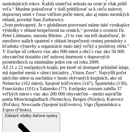
nasledujúcich rokov. Každá smrteľná nehoda na ceste je však príliš
veľa.“ Musíme pokračovať v úsilí približovať sa k cieľu nulovej
dopravnej smrti v čoraz väčšom počte miest, ako aj mimo mestských
oblastí, povedal Stan Zurkiewicz.
„Som prekvapený, že v globálnom porovnaní máme také vynikajúce
výsledky v oblasti bezpečnosti na cestách,“ povedal o ocenení Dr.
Peter Lüttmann, starosta Rheine. „O to viac ma teší skutočnosť, že
množstvo našich opatrení v oblasti bezpečnosti cestnej premávky z
hľadiska výstavby a organizácie malo taký veľký a pozitívny efekt."
V Európe už celkovo viac ako 900 miest a obcí s viac ako 50 000
obyvateľmi dosiahlo cieľ nulovej úmrtnosti v dopravných
prostriedkoch za minimálne jeden rok od roku 2009.
Až 21 z 22 európskych krajín, pre ktoré sú dostupné príslušné údaje,
má úspešné mestá v rámci iniciatívy „Vision Zero“. Najvyšší počet
takýchto miest sa nachádza v husto obývaných krajinách, ako sú
Nemecko (162 miest), Spojené kráľovstvo (147), Španielsko (130),
Francúzsko (101) a Taliansko (77). Európsky zoznam zahŕňa 37
veľkých miest s viac ako 200 000 obyvateľmi – medzi najväčšie
patria Mönchengladbach (Nemecko), Bergen (Nórsko), Katovice
(Poľsko), Newcastle (Spojené kráľovstvo), Vigo (Španielsko) a
Espoo (Fínsko).
Zobraziť všetky tlačové správy