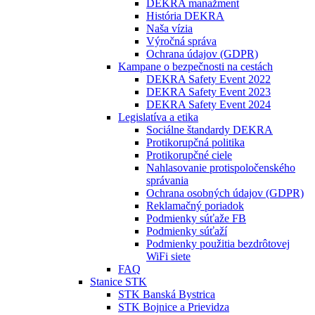
DEKRA manažment
História DEKRA
Naša vízia
Výročná správa
Ochrana údajov (GDPR)
Kampane o bezpečnosti na cestách
DEKRA Safety Event 2022
DEKRA Safety Event 2023
DEKRA Safety Event 2024
Legislatíva a etika
Sociálne štandardy DEKRA
Protikorupčná politika
Protikorupčné ciele
Nahlasovanie protispoločenského
správania
Ochrana osobných údajov (GDPR)
Reklamačný poriadok
Podmienky súťaže FB
Podmienky súťaží
Podmienky použitia bezdrôtovej
WiFi siete
FAQ
Stanice STK
STK Banská Bystrica
STK Bojnice a Prievidza