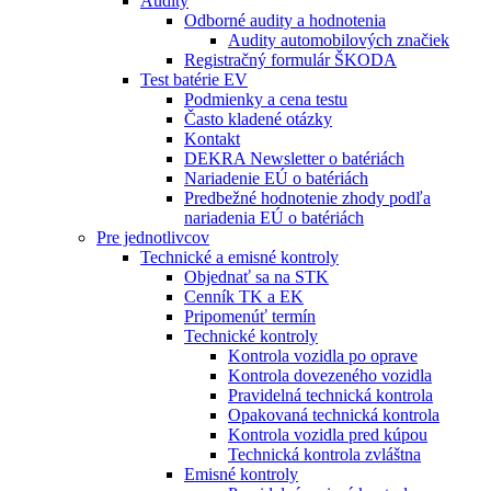
Audity
Odborné audity a hodnotenia
Audity automobilových značiek
Registračný formulár ŠKODA
Test batérie EV
Podmienky a cena testu
Často kladené otázky
Kontakt
DEKRA Newsletter o batériách
Nariadenie EÚ o batériách
Predbežné hodnotenie zhody podľa
nariadenia EÚ o batériách
Pre jednotlivcov
Technické a emisné kontroly
Objednať sa na STK
Cenník TK a EK
Pripomenúť termín
Technické kontroly
Kontrola vozidla po oprave
Kontrola dovezeného vozidla
Pravidelná technická kontrola
Opakovaná technická kontrola
Kontrola vozidla pred kúpou
Technická kontrola zvláštna
Emisné kontroly