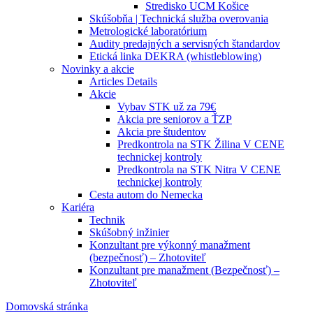
Stredisko UCM Košice
Skúšobňa | Technická služba overovania
Metrologické laboratórium
Audity predajných a servisných štandardov
Etická linka DEKRA (whistleblowing)
Novinky a akcie
Articles Details
Akcie
Vybav STK už za 79€
Akcia pre seniorov a ŤZP
Akcia pre študentov
Predkontrola na STK Žilina V CENE
technickej kontroly
Predkontrola na STK Nitra V CENE
technickej kontroly
Cesta autom do Nemecka
Kariéra
Technik
Skúšobný inžinier
Konzultant pre výkonný manažment
(bezpečnosť) – Zhotoviteľ
Konzultant pre manažment (Bezpečnosť) –
Zhotoviteľ
Domovská stránka