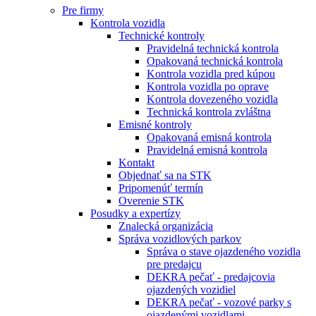
Pre firmy
Kontrola vozidla
Technické kontroly
Pravidelná technická kontrola
Opakovaná technická kontrola
Kontrola vozidla pred kúpou
Kontrola vozidla po oprave
Kontrola dovezeného vozidla
Technická kontrola zvláštna
Emisné kontroly
Opakovaná emisná kontrola
Pravidelná emisná kontrola
Kontakt
Objednať sa na STK
Pripomenúť termín
Overenie STK
Posudky a expertízy
Znalecká organizácia
Správa vozidlových parkov
Správa o stave ojazdeného vozidla
pre predajcu
DEKRA pečať - predajcovia
ojazdených vozidiel
DEKRA pečať - vozové parky s
ojazdenými vozidlami