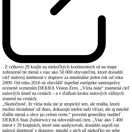
. Z celkovo 29 krajín na niekoľkých kontinentoch sú na mape
zobrazené tie mestá s viac ako 50 000 obyvateľmi, ktoré dosiahli
cieľ nulovej úmrtnosti v doprave za minimálne jeden rok od roku
2009. Od roku 2016 sú obzvlášť úspešné európske samosprávy
ocenené ocenením DEKRA Vision Zero. „Vízia nula“ znamená cieľ
nulových úmrtí na cestách – a v ďalšom kroku nulových vážnych
zranení na cestách.
„Skutočnosť, že vízia nula nie je utopický sen, ale realita, ktorú
možno dosiahnuť už dnes, dokazujú nielen naši víťazi, ale aj mnohé
ďalšie mestá a obce po celom svete,“ povedal generálny riaditeľ
DEKRA Stan Zurkiewicz na odovzdávaní cien. „Viac ako 1 400
miest v 29 krajinách, ktoré sme analyzovali, dosiahlo aspoň raz
nulovú úmrtnosť v doprave, mnohé z nich už niekoľko po sebe