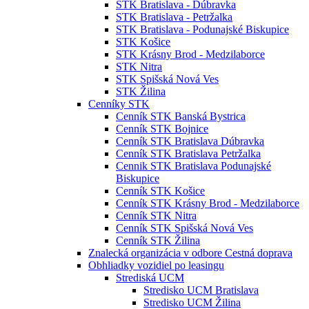
STK Bratislava - Dúbravka
STK Bratislava - Petržalka
STK Bratislava - Podunajské Biskupice
STK Košice
STK Krásny Brod - Medzilaborce
STK Nitra
STK Spišská Nová Ves
STK Žilina
Cenníky STK
Cenník STK Banská Bystrica
Cenník STK Bojnice
Cenník STK Bratislava Dúbravka
Cenník STK Bratislava Petržalka
Cennik STK Bratislava Podunajské
Biskupice
Cenník STK Košice
Cenník STK Krásny Brod - Medzilaborce
Cenník STK Nitra
Cenník STK Spišská Nová Ves
Cenník STK Žilina
Znalecká organizácia v odbore Cestná doprava
Obhliadky vozidiel po leasingu
Strediská UCM
Stredisko UCM Bratislava
Stredisko UCM Žilina